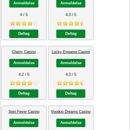
Anmeldelse
Anmeldelse
4 / 5
4,3 / 5
Deltag
Deltag
Cherry Casino
Lucky Emperor Casino
Anmeldelse
Anmeldelse
4,2 / 5
4,3 / 5
Deltag
Deltag
Spin Fever Casino
Voodoo Dreams Casino
Anmeldelse
Anmeldelse