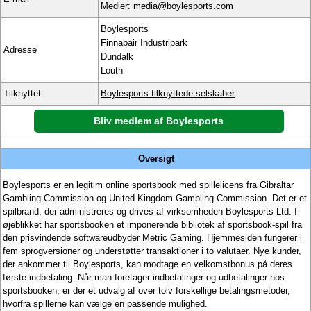
Medier: media@boylesports.com
Boylesports
Finnabair Industripark
Adresse
Dundalk
Louth
Tilknyttet
Boylesports-tilknyttede selskaber
Bliv medlem af Boylesports
Oversigt
Boylesports er en legitim online sportsbook med spillelicens fra Gibraltar
Gambling Commission og United Kingdom Gambling Commission. Det er et
spilbrand, der administreres og drives af virksomheden Boylesports Ltd. I
øjeblikket har sportsbooken et imponerende bibliotek af sportsbook-spil fra
den prisvindende softwareudbyder Metric Gaming. Hjemmesiden fungerer i
fem sprogversioner og understøtter transaktioner i to valutaer. Nye kunder,
der ankommer til Boylesports, kan modtage en velkomstbonus på deres
første indbetaling. Når man foretager indbetalinger og udbetalinger hos
sportsbooken, er der et udvalg af over tolv forskellige betalingsmetoder,
hvorfra spillerne kan vælge en passende mulighed.