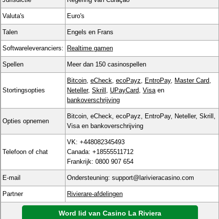
Valuta's
Euro's
Talen
Engels en Frans
Softwareleveranciers:
Realtime gamen
Spellen
Meer dan 150 casinospellen
Bitcoin
,
eCheck
,
ecoPayz
,
EntroPay
,
Master Card
,
Stortingsopties
Neteller
,
Skrill
,
UPayCard
,
Visa
en
bankoverschrijving
Bitcoin, eCheck, ecoPayz, EntroPay, Neteller, Skrill,
Opties opnemen
Visa en bankoverschrijving
VK: +448082345493
Telefoon of chat
Canada: +18555511712
Frankrijk: 0800 907 654
E-mail
Ondersteuning: support@larivieracasino.com
Partner
Rivierare-afdelingen
Word lid van Casino La Riviera