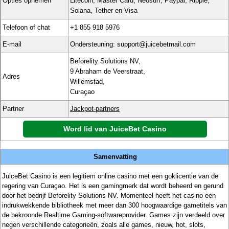
Opties opnemen
Litecoin, Master Card, Neosurf, Paypal, Ripple,
Solana, Tether en Visa
Telefoon of chat
+1 855 918 5976
E-mail
Ondersteuning: support@juicebetmail.com
Beforelity Solutions NV,
9 Abraham de Veerstraat,
Adres
Willemstad,
Curaçao
Partner
Jackpot-partners
Word lid van JuiceBet Casino
Samenvatting
JuiceBet Casino is een legitiem online casino met een goklicentie van de
regering van Curaçao. Het is een gamingmerk dat wordt beheerd en gerund
door het bedrijf Beforelity Solutions NV. Momenteel heeft het casino een
indrukwekkende bibliotheek met meer dan 300 hoogwaardige gametitels van
de bekroonde Realtime Gaming-softwareprovider. Games zijn verdeeld over
negen verschillende categorieën, zoals alle games, nieuw, hot, slots,