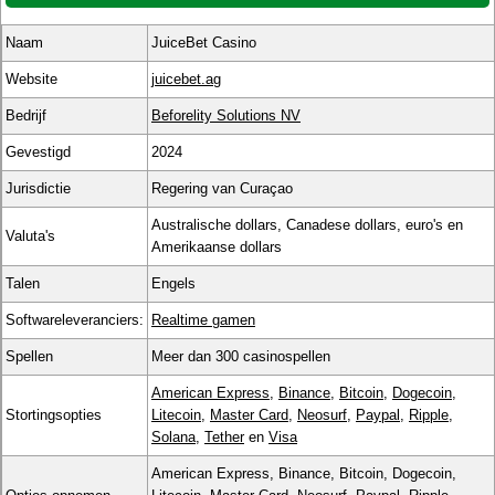
Naam
JuiceBet Casino
Website
juicebet.ag
Bedrijf
Beforelity Solutions NV
Gevestigd
2024
Jurisdictie
Regering van Curaçao
Australische dollars, Canadese dollars, euro's en
Valuta's
Amerikaanse dollars
Talen
Engels
Softwareleveranciers:
Realtime gamen
Spellen
Meer dan 300 casinospellen
American Express
,
Binance
,
Bitcoin
,
Dogecoin
,
Stortingsopties
Litecoin
,
Master Card
,
Neosurf
,
Paypal
,
Ripple
,
Solana
,
Tether
en
Visa
American Express, Binance, Bitcoin, Dogecoin,