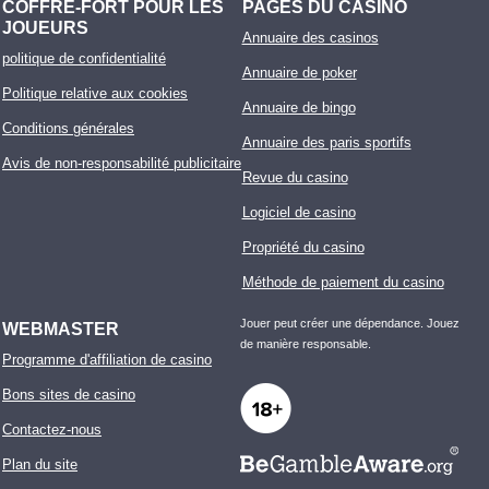
COFFRE-FORT POUR LES
PAGES DU CASINO
JOUEURS
Annuaire des casinos
politique de confidentialité
Annuaire de poker
Politique relative aux cookies
Annuaire de bingo
Conditions générales
Annuaire des paris sportifs
Avis de non-responsabilité publicitaire
Revue du casino
Logiciel de casino
Propriété du casino
Méthode de paiement du casino
Jouer peut créer une dépendance. Jouez
WEBMASTER
de manière responsable.
Programme d'affiliation de casino
Bons sites de casino
Contactez-nous
Plan du site