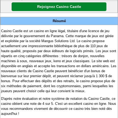
Rejoignez Casino Castle
Résumé
Casino Castle est un casino en ligne légal, titulaire d'une licence de jeu
délivrée par le gouvernement du Panama. Cette marque de jeux est gérée
et exploitée par la société Mangus Solutions Ltd. Le casino propose
actuellement une impressionnante bibliothèque de plus de 110 jeux de
haute qualité, proposés par deux éditeurs de logiciels primés. Les jeux sont
répartis en cinq catégories différentes : trésors de donjon, nouvelles
machines à sous, nouveaux jeux, keno et jeux classiques. Le site web est
disponible en anglais et accepte les transactions en dollars américains. Les
nouveaux clients de Casino Castle peuvent bénéficier d'un bonus de
bienvenue sur leur premier dépôt, et peuvent réclamer jusqu'à 1 300 $ de
bonus. Pour effectuer des dépôts et des retraits, le casino propose plus de
six méthodes de paiement, dont les cryptomonnaies, parmi lesquelles les
joueurs peuvent choisir celle qui leur convient le mieux.
D'après notre évaluation et notre système de notation du Casino Castle, ce
casino obtient une note de 4 sur 5. C'est un excellent casino en ligne. Nous
vous recommandons vivement de découvrir ce casino très bien noté dès
aujourd'hui !