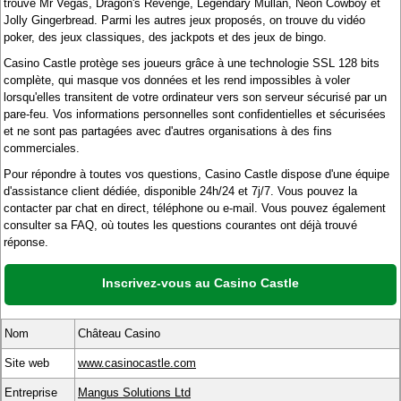
trouve Mr Vegas, Dragon's Revenge, Legendary Mullan, Neon Cowboy et
Jolly Gingerbread. Parmi les autres jeux proposés, on trouve du vidéo
poker, des jeux classiques, des jackpots et des jeux de bingo.
Casino Castle protège ses joueurs grâce à une technologie SSL 128 bits
complète, qui masque vos données et les rend impossibles à voler
lorsqu'elles transitent de votre ordinateur vers son serveur sécurisé par un
pare-feu. Vos informations personnelles sont confidentielles et sécurisées
et ne sont pas partagées avec d'autres organisations à des fins
commerciales.
Pour répondre à toutes vos questions, Casino Castle dispose d'une équipe
d'assistance client dédiée, disponible 24h/24 et 7j/7. Vous pouvez la
contacter par chat en direct, téléphone ou e-mail. Vous pouvez également
consulter sa FAQ, où toutes les questions courantes ont déjà trouvé
réponse.
Inscrivez-vous au Casino Castle
Nom
Château Casino
Site web
www.casinocastle.com
Entreprise
Mangus Solutions Ltd