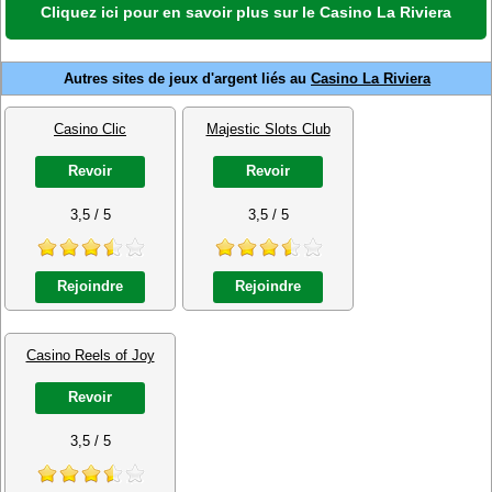
Cliquez ici pour en savoir plus sur le Casino La Riviera
Autres sites de jeux d'argent liés au
Casino La Riviera
Casino Clic
Majestic Slots Club
Revoir
Revoir
3,5 / 5
3,5 / 5
Rejoindre
Rejoindre
Casino Reels of Joy
Revoir
3,5 / 5