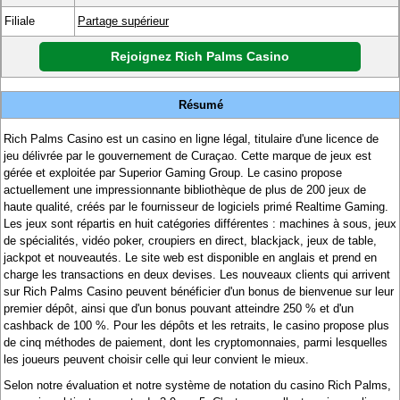
Filiale
Partage supérieur
Rejoignez Rich Palms Casino
Résumé
Rich Palms Casino est un casino en ligne légal, titulaire d'une licence de
jeu délivrée par le gouvernement de Curaçao. Cette marque de jeux est
gérée et exploitée par Superior Gaming Group. Le casino propose
actuellement une impressionnante bibliothèque de plus de 200 jeux de
haute qualité, créés par le fournisseur de logiciels primé Realtime Gaming.
Les jeux sont répartis en huit catégories différentes : machines à sous, jeux
de spécialités, vidéo poker, croupiers en direct, blackjack, jeux de table,
jackpot et nouveautés. Le site web est disponible en anglais et prend en
charge les transactions en deux devises. Les nouveaux clients qui arrivent
sur Rich Palms Casino peuvent bénéficier d'un bonus de bienvenue sur leur
premier dépôt, ainsi que d'un bonus pouvant atteindre 250 % et d'un
cashback de 100 %. Pour les dépôts et les retraits, le casino propose plus
de cinq méthodes de paiement, dont les cryptomonnaies, parmi lesquelles
les joueurs peuvent choisir celle qui leur convient le mieux.
Selon notre évaluation et notre système de notation du casino Rich Palms,