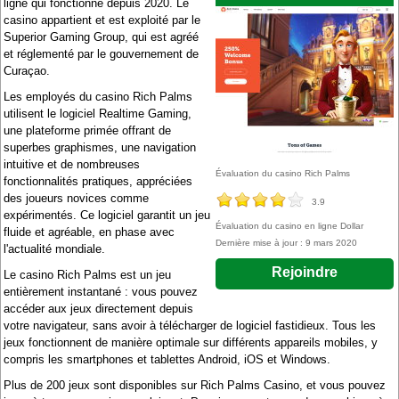
ligne qui fonctionne depuis 2020. Le
casino appartient et est exploité par le
Superior Gaming Group, qui est agréé
et réglementé par le gouvernement de
Curaçao.
Les employés du casino Rich Palms
utilisent le logiciel Realtime Gaming,
une plateforme primée offrant de
superbes graphismes, une navigation
intuitive et de nombreuses
Évaluation
du casino Rich Palms
fonctionnalités pratiques, appréciées
des joueurs novices comme
3.9
expérimentés. Ce logiciel garantit un jeu
Évaluation du
casino en ligne Dollar
fluide et agréable, en phase avec
Dernière mise à jour : 9 mars 2020
l'actualité mondiale.
Rejoindre
Le casino Rich Palms est un jeu
entièrement instantané : vous pouvez
accéder aux jeux directement depuis
votre navigateur, sans avoir à télécharger de logiciel fastidieux. Tous les
jeux fonctionnent de manière optimale sur différents appareils mobiles, y
compris les smartphones et tablettes Android, iOS et Windows.
Plus de 200 jeux sont disponibles sur Rich Palms Casino, et vous pouvez