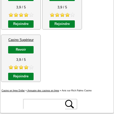
3,9 / 5
3,9 / 5
Rejoindre
Rejoindre
Casino Supérieur
Revoir
3,9 / 5
Rejoindre
Casino en ligne Dollar
»
Annuaire des casinos en ligne
» Avis sur Rich Palms Casino