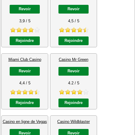
Revoir
Revoir
3,9 / 5
4,5 / 5
Rejoindre
Rejoindre
Miami Club Casino
Casino Mr Green
Revoir
Revoir
4,4 / 5
4.2 / 5
Rejoindre
Rejoindre
Casino en ligne de Vegas
Casino Wildblaster
Revoir
Revoir