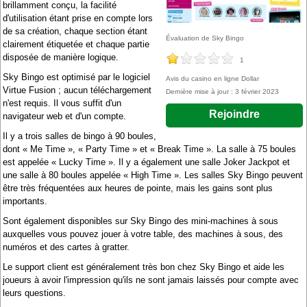
brillamment conçu, la facilité
d'utilisation étant prise en compte lors
de sa création, chaque section étant
Évaluation de
Sky Bingo
clairement étiquetée et chaque partie
disposée de manière logique.
1
Sky Bingo est optimisé par le logiciel
Avis du
casino en ligne Dollar
Virtue Fusion ; aucun téléchargement
Dernière mise à jour : 3 février 2023
n'est requis. Il vous suffit d'un
Rejoindre
navigateur web et d'un compte.
Il y a trois salles de bingo à 90 boules,
dont « Me Time », « Party Time » et « Break Time ». La salle à 75 boules
est appelée « Lucky Time ». Il y a également une salle Joker Jackpot et
une salle à 80 boules appelée « High Time ». Les salles Sky Bingo peuvent
être très fréquentées aux heures de pointe, mais les gains sont plus
importants.
Sont également disponibles sur Sky Bingo des mini-machines à sous
auxquelles vous pouvez jouer à votre table, des machines à sous, des
numéros et des cartes à gratter.
Le support client est généralement très bon chez Sky Bingo et aide les
joueurs à avoir l'impression qu'ils ne sont jamais laissés pour compte avec
leurs questions.