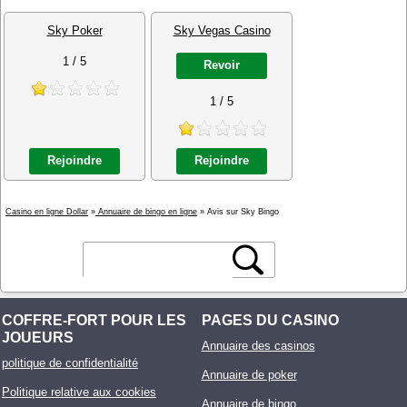
Sky Poker
Sky Vegas Casino
1 / 5
Revoir
1 / 5
Rejoindre
Rejoindre
Casino en ligne Dollar
»
Annuaire de bingo en ligne
» Avis sur Sky Bingo
COFFRE-FORT POUR LES
PAGES DU CASINO
JOUEURS
Annuaire des casinos
politique de confidentialité
Annuaire de poker
Politique relative aux cookies
Annuaire de bingo