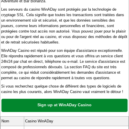
Adventure et Bar Bonanza.
Les serveurs du casino WinADay sont protégés par la technologie de
cryptage SSL. Cela signifie que toutes les transactions sont traitées dans
un environnement sûr et sécurisé, et que les données sensibles des
joueurs, comme leurs informations personnelles et financières, sont
protégées contre tout accès non autorisé. Vous pouvez jouer pour le plaisir
ou pour de l'argent réel au casino, et vous disposez des méthodes de dépôt
et de retrait sécurisées habituelles.
WinADay Casino est réputé pour son équipe d'assistance exceptionnelle.
Elle répondra rapidement à vos questions et vous offrira un service client
24h/24 par chat en direct, téléphone ou e-mail. Le service d'assistance est
composé de professionnels dévoués. La section FAQ du site est très
complète, ce qui réduit considérablement les demandes d'assistance et
permet au casino de répondre rapidement à toutes vos questions.
Si vous recherchez quelque chose de différent des types de logiciels de
casino les plus courants, alors WinADay Casino vaut vraiment le détour !
Sign up at WinADay Casino
Nom
Casino WinADay