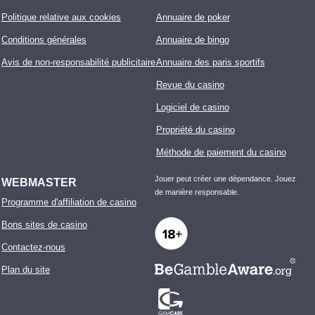
Politique relative aux cookies
Annuaire de poker
Conditions générales
Annuaire de bingo
Avis de non-responsabilité publicitaire
Annuaire des paris sportifs
Revue du casino
Logiciel de casino
Propriété du casino
Méthode de paiement du casino
Jouer peut créer une dépendance. Jouez
WEBMASTER
de manière responsable.
Programme d'affiliation de casino
Bons sites de casino
Contactez-nous
Plan du site