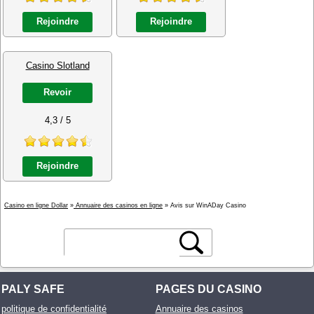
Rejoindre
Rejoindre
Casino Slotland
Revoir
4,3 / 5
Rejoindre
Casino en ligne Dollar
»
Annuaire des casinos en ligne
» Avis sur WinADay Casino
PALY SAFE
PAGES DU CASINO
politique de confidentialité
Annuaire des casinos