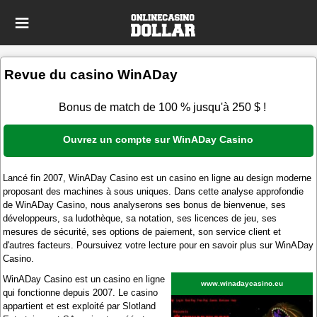
Revue du casino WinADay
Bonus de match de 100 % jusqu'à 250 $ !
Ouvrez un compte sur WinADay Casino
Lancé fin 2007, WinADay Casino est un casino en ligne au design moderne
proposant des machines à sous uniques. Dans cette analyse approfondie
de WinADay Casino, nous analyserons ses bonus de bienvenue, ses
développeurs, sa ludothèque, sa notation, ses licences de jeu, ses
mesures de sécurité, ses options de paiement, son service client et
d'autres facteurs. Poursuivez votre lecture pour en savoir plus sur WinADay
Casino.
WinADay Casino est un casino en ligne
www.winadaycasino.eu
qui fonctionne depuis 2007. Le casino
appartient et est exploité par Slotland