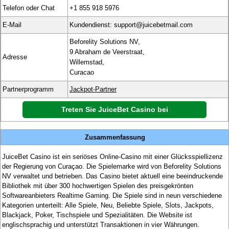
Telefon oder Chat
+1 855 918 5976
E-Mail
Kundendienst: support@juicebetmail.com
Beforelity Solutions NV,
9 Abraham de Veerstraat,
Adresse
Willemstad,
Curacao
Partnerprogramm
Jackpot-Partner
Treten Sie JuiceBet Casino bei
Zusammenfassung
JuiceBet Casino ist ein seriöses Online-Casino mit einer Glücksspiellizenz
der Regierung von Curaçao. Die Spielemarke wird von Beforelity Solutions
NV verwaltet und betrieben. Das Casino bietet aktuell eine beeindruckende
Bibliothek mit über 300 hochwertigen Spielen des preisgekrönten
Softwareanbieters Realtime Gaming. Die Spiele sind in neun verschiedene
Kategorien unterteilt: Alle Spiele, Neu, Beliebte Spiele, Slots, Jackpots,
Blackjack, Poker, Tischspiele und Spezialitäten. Die Website ist
englischsprachig und unterstützt Transaktionen in vier Währungen.