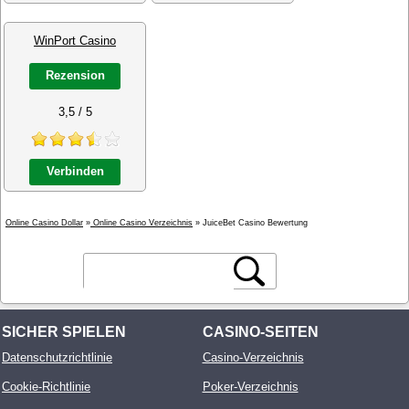
WinPort Casino
Rezension
3,5 / 5
Verbinden
Online Casino Dollar
»
Online Casino Verzeichnis
» JuiceBet Casino Bewertung
SICHER SPIELEN
CASINO-SEITEN
Datenschutzrichtlinie
Casino-Verzeichnis
Cookie-Richtlinie
Poker-Verzeichnis