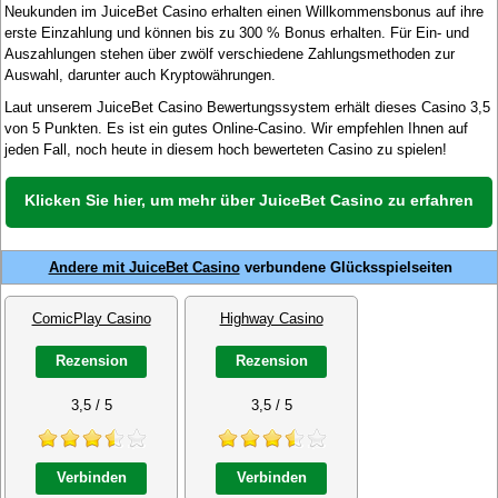
Neukunden im JuiceBet Casino erhalten einen Willkommensbonus auf ihre
erste Einzahlung und können bis zu 300 % Bonus erhalten. Für Ein- und
Auszahlungen stehen über zwölf verschiedene Zahlungsmethoden zur
Auswahl, darunter auch Kryptowährungen.
Laut unserem JuiceBet Casino Bewertungssystem erhält dieses Casino 3,5
von 5 Punkten. Es ist ein gutes Online-Casino. Wir empfehlen Ihnen auf
jeden Fall, noch heute in diesem hoch bewerteten Casino zu spielen!
Klicken Sie hier, um mehr über JuiceBet Casino zu erfahren
Andere mit JuiceBet Casino
verbundene Glücksspielseiten
ComicPlay Casino
Highway Casino
Rezension
Rezension
3,5 / 5
3,5 / 5
Verbinden
Verbinden