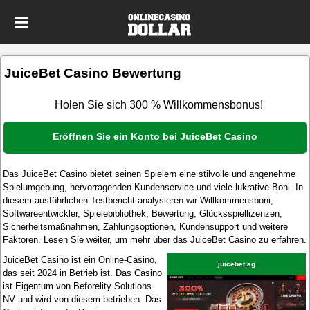
JuiceBet Casino Bewertung
Holen Sie sich 300 % Willkommensbonus!
Eröffnen Sie ein Konto bei JuiceBet Casino
Das JuiceBet Casino bietet seinen Spielern eine stilvolle und angenehme
Spielumgebung, hervorragenden Kundenservice und viele lukrative Boni. In
diesem ausführlichen Testbericht analysieren wir Willkommensboni,
Softwareentwickler, Spielebibliothek, Bewertung, Glücksspiellizenzen,
Sicherheitsmaßnahmen, Zahlungsoptionen, Kundensupport und weitere
Faktoren. Lesen Sie weiter, um mehr über das JuiceBet Casino zu erfahren.
JuiceBet Casino ist ein Online-Casino,
juicebet.ag
das seit 2024 in Betrieb ist. Das Casino
ist Eigentum von Beforelity Solutions
NV und wird von diesem betrieben. Das