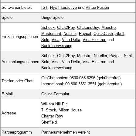
Softwareanbieter:
IGT
,
Nyx Interactive
und
Virtue Fusion
Spiele
Bingo-Spiele
Scheck
,
Click2Pay
,
ClickandBuy
,
Maestro
,
Mastercard
,
Neteller
,
Paypal
,
QuickCash
,
Skrill
,
Einzahlungsoptionen
Solo
,
Visa
,
Visa Delta
,
Visa Electron
und
Banküberweisung
Scheck, Click2Pay, Maestro, Neteller, Paypal, Skrill,
Auszahlungsoptionen
Solo, Visa, Visa Delta, Visa Electron und
Banküberweisung
Großbritannien: 0800 085 6296 (gebührenfrei)
Telefon oder Chat
International: 00 800 3551 3551 (gebührenfrei)
E-Mail
Online-Formular
William Hill Plc
7. Stock, Milton House
Adresse
Charter Row
Sheffield
Partnerprogramm
Partnerunternehmen vereint