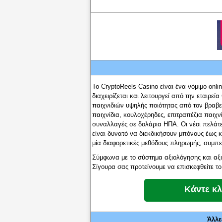
Το CryptoReels Casino είναι ένα νόμιμο onl
διαχειρίζεται και λειτουργεί από την εταιρε
παιχνιδιών υψηλής ποιότητας από τον βραβε
παιχνίδια, κουλοχέρηδες, επιτραπέζια παιχνί
συναλλαγές σε δολάρια ΗΠΑ. Οι νέοι πελάτ
είναι δυνατό να διεκδικήσουν μπόνους έως 
μία διαφορετικές μεθόδους πληρωμής, συμπε
Σύμφωνα με το σύστημα αξιολόγησης και αξιολ
Σίγουρα σας προτείνουμε να επισκεφθείτε τ
Κάντε κλ
Άλλε