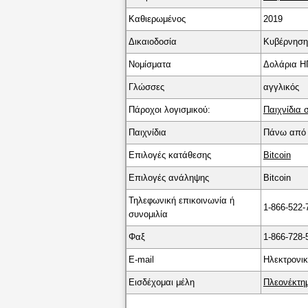
Καθιερωμένος
2019
Δικαιοδοσία
Κυβέρνηση
Νομίσματα
Δολάρια 
Γλώσσες
αγγλικός
Πάροχοι λογισμικού:
Παιχνίδια 
Παιχνίδια
Πάνω από 2
Επιλογές κατάθεσης
Bitcoin
Επιλογές ανάληψης
Bitcoin
Τηλεφωνική επικοινωνία ή
1-866-522-
συνομιλία
Φαξ
1-866-728-
E-mail
Ηλεκτρονι
Εισδέχομαι μέλη
Πλεονέκτη