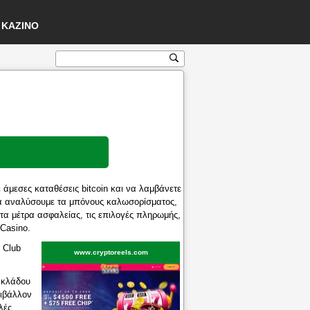
 ΚΑΖΊΝΟ
 άμεσες καταθέσεις bitcoin και να λαμβάνετε
θα αναλύσουμε τα μπόνους καλωσορίσματος,
 τα μέτρα ασφαλείας, τις επιλογές πληρωμής,
 Casino.
 Club
www.cryptoreels.com
υ κλάδου
ριβάλλον
λές