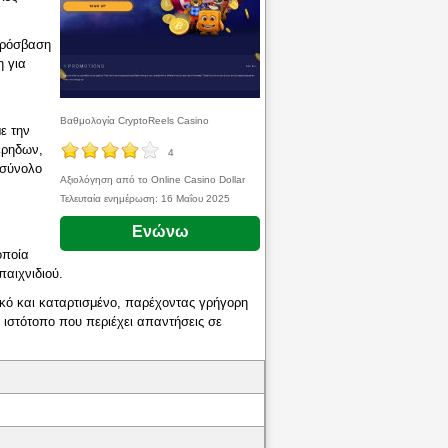
 πρόσβαση
η για
Βαθμολογία
CryptoReels Casino
ε την
έρηδων,
4
 σύνολο
Αξιολόγηση από το
Online Casino Dollar
Τελευταία ενημέρωση: 16 Μαΐου 2025
Ενώνω
οποία
παιχνιδιού.
ικό και καταρτισμένο, παρέχοντας γρήγορη
 ιστότοπο που περιέχει απαντήσεις σε