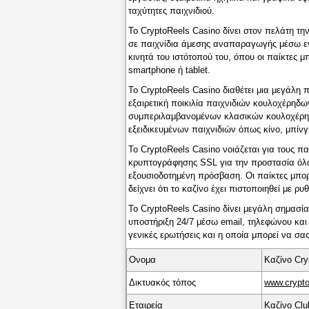
ταχύτητες παιχνιδιού.
Το CryptoReels Casino δίνει στον πελάτη τ
σε παιχνίδια άμεσης αναπαραγωγής μέσω εν
κινητά του ιστότοπού του, όπου οι παίκτες
smartphone ή tablet.
Το CryptoReels Casino διαθέτει μια μεγάλη π
εξαιρετική ποικιλία παιχνιδιών κουλοχέρηδ
συμπεριλαμβανομένων κλασικών κουλοχέρηδ
εξειδικευμένων παιχνιδιών όπως κίνο, μπίνγκ
Το CryptoReels Casino νοιάζεται για τους πα
κρυπτογράφησης SSL για την προστασία όλ
εξουσιοδοτημένη πρόσβαση. Οι παίκτες μπορ
δείχνει ότι το καζίνο έχει πιστοποιηθεί με ρ
Το CryptoReels Casino δίνει μεγάλη σημασί
υποστήριξη 24/7 μέσω email, τηλεφώνου και
γενικές ερωτήσεις και η οποία μπορεί να σα
Ονομα
Καζίνο Cry
Δικτυακός τόπος
www.crypto
Εταιρεία
Καζίνο Clu