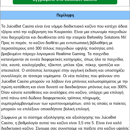
Περίληψη
Το JuiceBet Casino είναι ένα νόμιμο διαδικτυακό καζίνο που κατέχει άδεια
τζόγου από την κυβέρνηση του Κουρασάο. Είναι μια επωνυμία παιχνιδιών
που διαχειρίζεται και διευθύνεται από την εταιρεία Beforelity Solutions NV.
Προς το παρόν, το καζίνο διαθέτει μια εντυπωσιακή βιβλιοθήκη με
περισσότερους από 300 τίτλους παιχνιδιών υψηλής ποιότητας από
βραβευμένο πάροχο λογισμικού Realtime Gaming. Τα παιχνίδια
κατανέμονται σε εννέα διαφορετικές κατηγορίες, όπως όλα τα παιχνίδια,
νέα, καυτά, κουλοχέρηδες, τζάκποτ, μπλακ τζακ, πόκερ, τραπέζια και
σπεσιαλιτέ. Ο ιστότοπος λειτουργεί στην αγγλική έκδοση και υποστηρίζει
συναλλαγές σε τέσσερα νομίσματα. Οι νέοι πελάτες που φτάνουν στο
JuiceBet Casino μπορούν να λάβουν ένα μπόνους καλωσορίσματος με την
πρώτη κατάθεση και είναι δυνατό να διεκδικήσουν μπόνους έως και 300%.
Όταν κάνετε καταθέσεις και αναλήψεις στο καζίνο, υπάρχει μια επιλογή
από πάνω από δώδεκα διαφορετικούς τρόπους πληρωμής,
συμπεριλαμβανομένων των κρυπτονομισμάτων, από τις οποίες οι παίκτες
μπορούν να επιλέξουν οποιαδήποτε βολική επιλογή.
Σύμφωνα με το σύστημα αξιολόγησης και αξιολόγησης του JuiceBet
Casino, η βαθμολογία αυτού του καζίνο είναι 3,5 στα 5. Είναι ένα καλό
διαδικτυακό καζίνο. Σίγουρα σας συνιστούμε να παίξετε στο καζίνο υψηλής