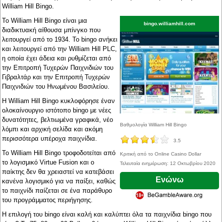
William Hill Bingo.
Το William Hill Bingo είναι μια
bingo.williamhill.com
διαδικτυακή αίθουσα μπίνγκο που
λειτουργεί από το 1934. Το bingo ανήκει
και λειτουργεί από την William Hill PLC,
η οποία έχει άδεια και ρυθμίζεται από
την Επιτροπή Τυχερών Παιχνιδιών του
Γιβραλτάρ και την Επιτροπή Τυχερών
Παιχνιδιών του Ηνωμένου Βασιλείου.
Η William Hill Bingo κυκλοφόρησε έναν
ολοκαίνουργιο ιστότοπο bingo με νέες
δυνατότητες, βελτιωμένα γραφικά, νέο
Βαθμολογία
William Hill Bingo
λόμπι και αρχική σελίδα και ακόμη
περισσότερα υπέροχα παιχνίδια.
3.5
Το William Hill Bingo τροφοδοτείται από
Κριτική από το
Online Casino Dollar
το λογισμικό Virtue Fusion και ο
Τελευταία ενημέρωση: 12 Οκτωβρίου 2020
παίκτης δεν θα χρειαστεί να κατεβάσει
Ενώνω
κανένα λογισμικό για να παίξει, καθώς
το παιχνίδι παίζεται σε ένα παράθυρο
του προγράμματος περιήγησης.
Η επιλογή του bingo είναι καλή και καλύπτει όλα τα παιχνίδια bingo που