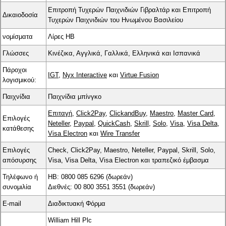
Επιτροπή Τυχερών Παιχνιδιών Γιβραλτάρ και Επιτροπή
Δικαιοδοσία
Τυχερών Παιχνιδιών του Ηνωμένου Βασιλείου
νομίσματα
Λίρες ΗΒ
Γλώσσες
Κινέζικα, Αγγλικά, Γαλλικά, Ελληνικά και Ισπανικά
Πάροχοι
IGT
,
Nyx Interactive
και
Virtue Fusion
λογισμικού:
Παιχνίδια
Παιχνίδια μπίνγκο
Επιταγή
,
Click2Pay
,
ClickandBuy
,
Maestro
,
Master Card
,
Επιλογές
Neteller
,
Paypal
,
QuickCash
,
Skrill
,
Solo
,
Visa
,
Visa Delta
,
κατάθεσης
Visa Electron
και
Wire Transfer
Επιλογές
Check, Click2Pay, Maestro, Neteller, Paypal, Skrill, Solo,
απόσυρσης
Visa, Visa Delta, Visa Electron και τραπεζικό έμβασμα
Τηλέφωνο ή
ΗΒ: 0800 085 6296 (δωρεάν)
συνομιλία
Διεθνές: 00 800 3551 3551 (δωρεάν)
E-mail
Διαδικτυακή Φόρμα
William Hill Plc