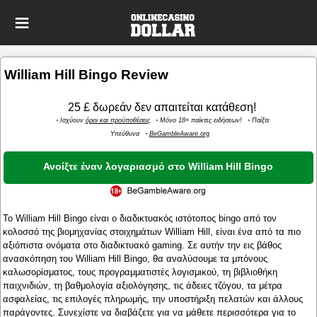
William Hill Bingo Review
25 £ δωρεάν δεν απαιτείται κατάθεση!
Ισχύουν
όροι και προϋποθέσεις
Μόνο 18+ παίκτες ειδήσεων!
Παίξτε
Υπεύθυνα
BeGambleAware.org
Ανοίξτε έναν λογαριασμό στο William Hill Bingo
Το William Hill Bingo είναι ο διαδικτυακός ιστότοπος bingo από τον
κολοσσό της βιομηχανίας στοιχημάτων William Hill, είναι ένα από τα πιο
αξιόπιστα ονόματα στο διαδικτυακό gaming. Σε αυτήν την εις βάθος
ανασκόπηση του William Hill Bingo, θα αναλύσουμε τα μπόνους
καλωσορίσματος, τους προγραμματιστές λογισμικού, τη βιβλιοθήκη
παιχνιδιών, τη βαθμολογία αξιολόγησης, τις άδειες τζόγου, τα μέτρα
ασφαλείας, τις επιλογές πληρωμής, την υποστήριξη πελατών και άλλους
παράγοντες. Συνεχίστε να διαβάζετε για να μάθετε περισσότερα για το