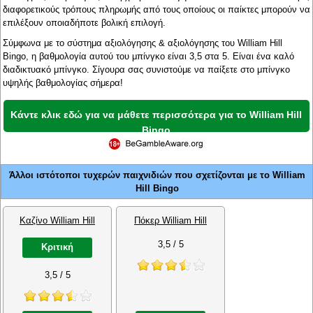
διαφορετικούς τρόπους πληρωμής από τους οποίους οι παίκτες μπορούν να
επιλέξουν οποιαδήποτε βολική επιλογή.
Σύμφωνα με το σύστημα αξιολόγησης & αξιολόγησης του William Hill
Bingo, η βαθμολογία αυτού του μπίνγκο είναι 3,5 στα 5. Είναι ένα καλό
διαδικτυακό μπίνγκο. Σίγουρα σας συνιστούμε να παίξετε στο μπίνγκο
υψηλής βαθμολογίας σήμερα!
Κάντε κλικ εδώ για να μάθετε περισσότερα για το William Hill
Bingo
Άλλοι ιστότοποι τυχερών παιχνιδιών που σχετίζονται με το William
Hill Bingo
Καζίνο William Hill
Πόκερ William Hill
3,5 / 5
Κριτική
3,5 / 5