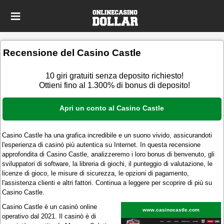
Recensione del Casino Castle
10 giri gratuiti senza deposito richiesto!
Ottieni fino al 1.300% di bonus di deposito!
Apri un conto al Casino Castle
Casino Castle ha una grafica incredibile e un suono vivido, assicurandoti
l'esperienza di casinò più autentica su Internet. In questa recensione
approfondita di Casino Castle, analizzeremo i loro bonus di benvenuto, gli
sviluppatori di software, la libreria di giochi, il punteggio di valutazione, le
licenze di gioco, le misure di sicurezza, le opzioni di pagamento,
l'assistenza clienti e altri fattori. Continua a leggere per scoprire di più su
Casino Castle.
Casino Castle è un casinò online
www.casinocastle.com
operativo dal 2021. Il casinò è di