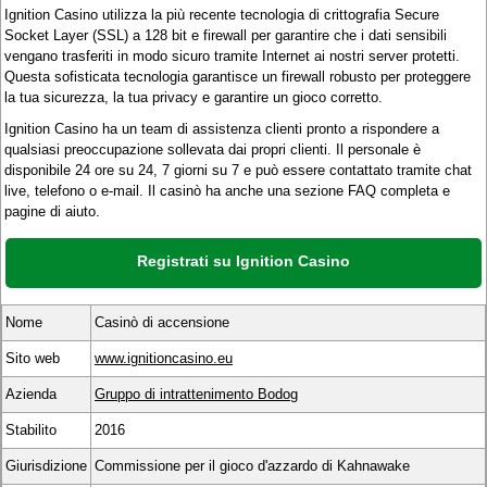
Ignition Casino utilizza la più recente tecnologia di crittografia Secure
Socket Layer (SSL) a 128 bit e firewall per garantire che i dati sensibili
vengano trasferiti in modo sicuro tramite Internet ai nostri server protetti.
Questa sofisticata tecnologia garantisce un firewall robusto per proteggere
la tua sicurezza, la tua privacy e garantire un gioco corretto.
Ignition Casino ha un team di assistenza clienti pronto a rispondere a
qualsiasi preoccupazione sollevata dai propri clienti. Il personale è
disponibile 24 ore su 24, 7 giorni su 7 e può essere contattato tramite chat
live, telefono o e-mail. Il casinò ha anche una sezione FAQ completa e
pagine di aiuto.
Registrati su Ignition Casino
Nome
Casinò di accensione
Sito web
www.ignitioncasino.eu
Azienda
Gruppo di intrattenimento Bodog
Stabilito
2016
Giurisdizione
Commissione per il gioco d'azzardo di Kahnawake