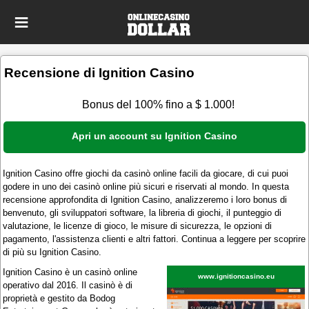
Recensione di Ignition Casino
Bonus del 100% fino a $ 1.000!
Apri un account su Ignition Casino
Ignition Casino offre giochi da casinò online facili da giocare, di cui puoi
godere in uno dei casinò online più sicuri e riservati al mondo. In questa
recensione approfondita di Ignition Casino, analizzeremo i loro bonus di
benvenuto, gli sviluppatori software, la libreria di giochi, il punteggio di
valutazione, le licenze di gioco, le misure di sicurezza, le opzioni di
pagamento, l'assistenza clienti e altri fattori. Continua a leggere per scoprire
di più su Ignition Casino.
Ignition Casino è un casinò online
www.ignitioncasino.eu
operativo dal 2016. Il casinò è di
proprietà e gestito da Bodog