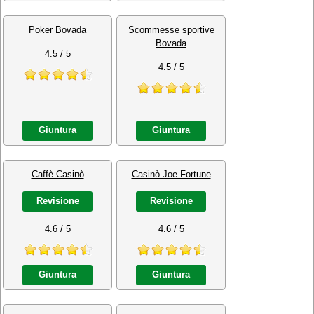
Poker Bovada
Scommesse sportive
Bovada
4.5 / 5
4.5 / 5
Giuntura
Giuntura
Caffè Casinò
Casinò Joe Fortune
Revisione
Revisione
4.6 / 5
4.6 / 5
Giuntura
Giuntura