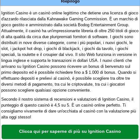
Riepilogo
Ignition Casino è un casinò online legittimo che detiene una licenza di gioco
d'azzardo rilasciata dalla Kahnawake Gaming Commission. È un marchio di
gioco gestito e amministrato dalla società Bodog Entertainment Group.
Attualmente, il casinò ha un'impressionante libreria di oltre 250 titoli di gioco
di alta qualità da circa due pluripremiati fornitori di software. I giochi sono
distribuiti in nove diverse categorie, come i più popolari, i nuovi giochi, le
slot, i jackpot hot drop, i giochi di blackjack, i giochi da tavolo, i giochi
speciali, la roulette e il croupier dal vivo. Il sito Web funziona in versione in
lingua inglese e supporta le transazioni in dollari USA. I nuovi clienti che
arrivano su Ignition Casino possono ricevere un bonus di benvenuto sul
primo deposito ed è possibile richiedere fino a $ 1.000 di bonus. Quando si
effettuano depositi e prelievi al casinò, è possibile scegliere tra oltre tre
diversi metodi di pagamento, tra cui le criptovalute, tra cui i giocatori
possono scegliere qualsiasi opzione conveniente.
Secondo il nostro sistema di recensioni e valutazioni di Ignition Casino, il
punteggio di questo casinò è 4,5 su 5. È un casinò online perfetto. Ti
consigliamo vivamente di dare un'occhiata al casinò con la valutazione più
alta oggi stesso!
Clicca qui per saperne di più su Ignition Casino