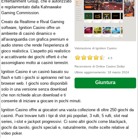
Entertainment Group, che è autorizzato
e regolamentato dalla Kahnawake
Gaming Commission.
Creato da Realtime e Rival Gaming
software, Ignition Casino offre un
ambiente di casinò dinamico e
all'avanguardia con grafica premium e
audio stereo che rende l'esperienza di
Valutazione
di Ignition Casino
gioco realistica. L'aspetto più realistico
e accattivante dei giochi offerti è che
4.5
assomigliano molto ai casinò terrestri.
Recensione di
Online Casino Dollar
Ignition Casino è un casinò basato su
Ultimo aggiornamento: 18 marzo 2024
flash e tutti i giochi si apriranno nel tuo
Giuntura
browser web. I giochi sono disponibili
solo in una versione senza download
che non richiede alcun download e ti
consente di iniziare a giocare in pochi minuti.
Ignition Casino offre ai giocatori una vasta collezione di oltre 250 giochi da
casinò. Puoi trovare tutti i tipi di slot più popolari, 3 rulli, 5 rulli, slot real
series, i-slot e jackpot progressivi. Ci sono altri giochi come blackjack,
giochi da tavolo, giochi speciali e, naturalmente, molte scelte relative al
video poker.