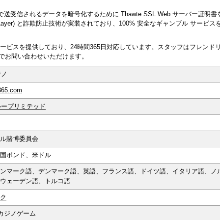
で送受信されるデータを暗号化するために Thawte SSL Web サーバー証明
ocket Layer) と詐欺防止技術が実装されており、100% 安全なギャンブル サービ
ーサービスを提供しており、24時間365日対応しています。スタッフはフレン
トでお問い合わせいただけます。
ジノ
365.com
グループリミテッド
ル賭博委員会
国ポンド、米ドル
ンマーク語、デンマーク語、英語、フランス語、ドイツ語、イタリア語、ノ
ウェーデン語、トルコ語
ク
のカジノゲーム