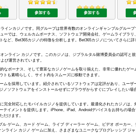
る
参加する
参加する
下のオンラインカジノです。同グループは世界有数のオンラインギャンブルグループ
底レビューでは、ウェルカムボーナス、ソフトウェア開発会社、ゲームライブラ
など、Bet365カジノの特徴を分析します。Bet365カジノについてさら
されているオンライン カジノです。このカジノは、ジブラルタル賭博委員会の認可と
って所有および運営されています。
魅力的なボーナス、そして豊富なカジノゲームを取り揃えた、非常に優れたゲー
ウトも素晴らしく、サイト内をスムーズに移動できます。
ラットフォームを採用しています。紹介されているソフトウェアは定評があり、ユーザ
ジノソフトウェアをインストールせずにブラウザからすぐにプレイしたい場
ームに完全対応したモバイルカジノを提供しています。最適化されたカジノは、
メントを提供します。iPhone、iPad、Androidデバイスをお持ちの場
ただけます。
テーブル ゲーム、カード ゲーム、ライブ ディーラー ゲーム、ビデオ ポーカー
のオンライン カジノ ゲームに加え、さまざまなユニークなプログレッシブ ジ
。