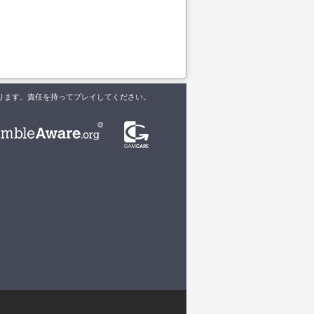
ります。責任を持ってプレイしてください。