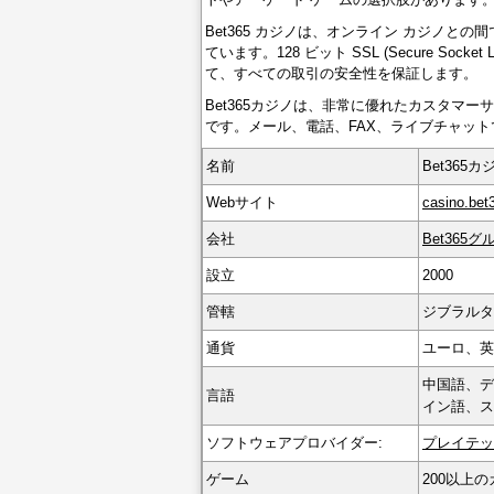
Bet365 カジノは、オンライン カジノとの間
ています。128 ビット SSL (Secure S
て、すべての取引の安全性を保証します。
Bet365カジノは、非常に優れたカスタマ
です。メール、電話、FAX、ライブチャッ
名前
Bet365カ
Webサイト
casino.bet
会社
Bet365
設立
2000
管轄
ジブラルタ
通貨
ユーロ、英
中国語、デ
言語
イン語、ス
ソフトウェアプロバイダー:
プレイテッ
ゲーム
200以上