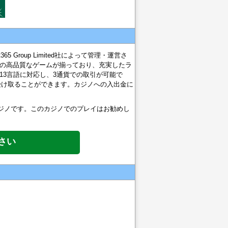
roup Limited社によって管理・運営さ
以上の高品質なゲームが揃っており、充実したラ
13言語に対応し、3通貨での取引が可能で
を受け取ることができます。カジノへの入出金に
カジノです。このカジノでのプレイはお勧めし
さい