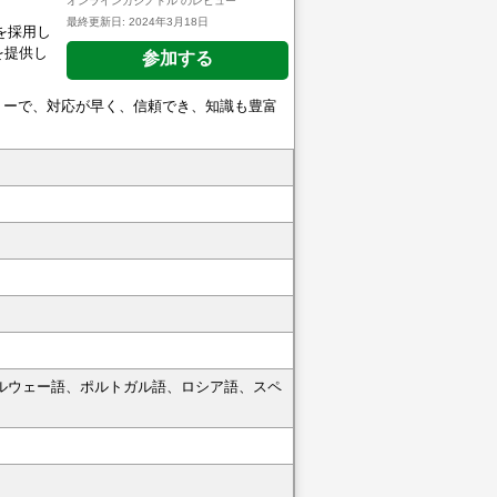
オンラインカジノドル
のレビュー
最終更新日: 2024年3月18日
書を採用し
スを提供し
参加する
ドリーで、対応が早く、信頼でき、知識も豊富
ルウェー語、ポルトガル語、ロシア語、スペ