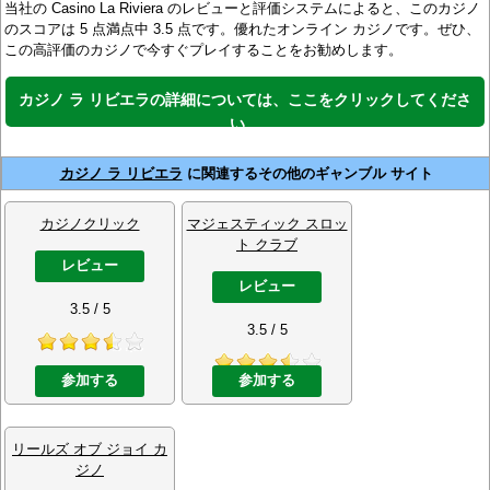
当社の Casino La Riviera のレビューと評価システムによると、このカジノ
のスコアは 5 点満点中 3.5 点です。優れたオンライン カジノです。ぜひ、
この高評価のカジノで今すぐプレイすることをお勧めします。
カジノ ラ リビエラの詳細については、ここをクリックしてくださ
い。
カジノ ラ リビエラ
に関連するその他のギャンブル サイト
カジノクリック
マジェスティック スロッ
ト クラブ
レビュー
レビュー
3.5 / 5
3.5 / 5
参加する
参加する
リールズ オブ ジョイ カ
ジノ