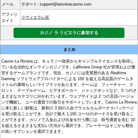
メール
サポート: support@larivieracasino.com
アフィリ
リヴィエラレ区
エイト
カジノ ラ リビエラに参加する
まとめ
Casino La Riviera は、キュラソー政府からギャンブルライセンスを取得し
ている合法的なオンラインカジノです。LaRiviera Group 社が管理および運
営するゲームブランドです。現在、カジノには受賞歴のある Realtime
Gaming ソフトウェアプロバイダーによる 150 を超える高品質のゲームタ
イトルの素晴らしいライブラリがあります。ゲームは、フィーチャー、ス
ロット、テーブルゲーム、ビデオポーカー、ジャックポットなど、5 つのさ
まざまなカテゴリに分かれています。ウェブサイトは 2 つの言語バージョ
ンで機能し、ユーロ通貨での取引をサポートしています。Casino La Riviera
に来た新しい顧客は、最初の 3 回の入金でウェルカムボーナスパッケージ
を受け取ることができ、合計で最大 1,150 ユーロのボーナスを受け取るこ
とができます。カジノで入金および出金を行う際には、暗号通貨を含む 10
を超えるさまざまな支払い方法から選択でき、プレーヤーはそこから都合
の良いオプションを選択できます。