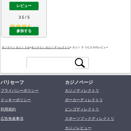
レビュー
3.5 / 5
参加する
オンライン カジノ ドル
»
オンライン カジノ ディレクトリ
» カジノ ラ リビエラのレビュー
パリセーフ
カジノページ
プライバシーポリシー
カジノディレクトリ
クッキーポリシー
ポーカーディレクトリ
利用規約
ビンゴディレクトリ
広告免責事項
スポーツブックディレクトリ
カジノレビュー