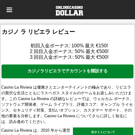
カジノ ラ リビエラ レビュー
初回入金ボーナス: 100% 最大 €150!
2 回目入金ボーナス: 50% 最大 €500!
3 回目入金ボーナス: 50% 最大 €500!
カジノラリビエラでアカウントを開設する
Casino La Riviera は優雅さとエンターテイメントの極みであり、リビエラ
の贅沢な生活とともにラスベガス スタイルのゲームをお楽しみいただけま
す。この Casino La Riviera の詳細なレビューでは、ウェルカム ボーナス、
ソフトウェア開発者、ゲーム ライブラリ、評価スコア、ギャンブル ライセ
ンス、セキュリティ対策、支払いオプション、カスタマー サポート、その
他の要素を分析します。Casino La Riviera についてさらに詳しく知るに
は、読み進めてください。
Casino La Riviera は、2010 年から運営
当サイトについて