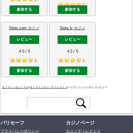
参加する
参加する
Slots.com カジノ
Slots.lv カジノ
レビュー
レビュー
4.5 / 5
4.5 / 5
参加する
参加する
オンラインカジノドル
»
オンラインカジノディレクトリ
» イグニッションカジノレビュー
パリセーフ
カジノページ
プライバシーポリシー
カジノディレクトリ