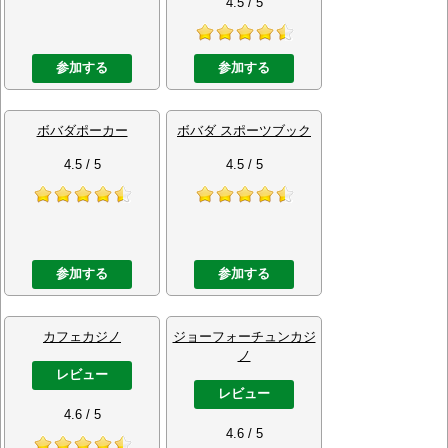
4.5 / 5
参加する
参加する
ボバダポーカー
ボバダ スポーツブック
4.5 / 5
4.5 / 5
参加する
参加する
カフェカジノ
ジョーフォーチュンカジ
ノ
レビュー
レビュー
4.6 / 5
4.6 / 5