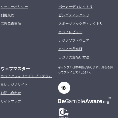
クッキーポリシー
ポーカーディレクトリ
利用規約
ビンゴディレクトリ
広告免責事項
スポーツブックディレクトリ
カジノレビュー
カジノソフトウェア
カジノの所有権
カジノの支払い方法
ギャンブルは中毒性があります。責任を持
ウェブマスター
ってプレイしてください。
カジノアフィリエイトプログラム
良いカジノサイト
お問い合わせ
サイトマップ