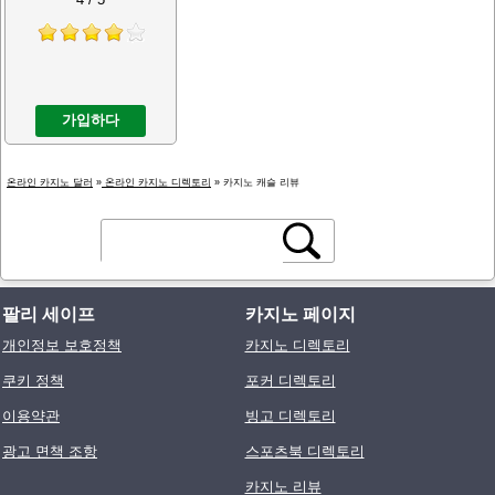
가입하다
온라인 카지노 달러
»
온라인 카지노 디렉토리
» 카지노 캐슬 리뷰
팔리 세이프
카지노 페이지
개인정보 보호정책
카지노 디렉토리
쿠키 정책
포커 디렉토리
이용약관
빙고 디렉토리
광고 면책 조항
스포츠북 디렉토리
카지노 리뷰