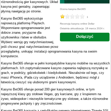
różnorodnością gier kasynowych. Układ
kasyna jest genialny, zapewniając
Ocena
kasyna Bet365
płynną nawigację po stronie.
1
Kasyno Bet365 wykorzystuje
najnowszą platformę Playtech.
Recenzja
kasyna online Dollar
Wspomniane oprogramowanie jest
Ostatnia aktualizacja: 18 marca 2024 r.
dobrze znane, przyjazne dla
Dołączyć
użytkownika i łatwe w obsłudze.
Wybierz wersję gry natychmiastowej,
jeśli chcesz grać natychmiastowo przez
przeglądarkę, unikając instalacji oprogramowania kasyna na swoim
komputerze.
Kasyno Bet365 oferuje w pełni kompatybilne kasyno mobilne na wszystkich
platformach. Ich zoptymalizowane kasyno zapewnia najlepszą rozrywkę w
grach, w podróży, gdziekolwiek i kiedykolwiek. Niezależnie od tego, czy
masz iPhone'a, iPada czy urządzenie z Androidem, będziesz mógł z
łatwością cieszyć się ulubionymi grami kasynowymi.
Kasyno Bet365 oferuje ponad 200 gier kasynowych online, w tym
najwyższej klasy gry stołowe Vegas, gry karciane, gry z krupierem na
żywo, wideopoker i niezwykle tematyczne gry slotowe, a także różnorodne
progresywne jackpoty i gry zręcznościowe.
Kasyno Bet365 korzysta z certyfikatów serwera internetowego Thawte SSL