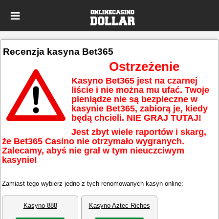
Recenzja kasyna Bet365
Ostrzeżenie
Kasyno Bet365 jest na czarnej
liście i nie można mu ufać. Twoje
pieniądze nie są bezpieczne w
kasynie Bet365, zabiorą je, kiedy
będą chcieli. NIE GRAJ TUTAJ!
Jest zbyt wiele raportów i skarg,
że Bet365 Casino nie otrzymało wygranych.
Zalecamy, abyś nie grał w tym nieuczciwym
kasynie!
Zamiast tego wybierz jedno z tych renomowanych kasyn online:
Kasyno 888
Kasyno Aztec Riches