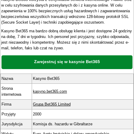
w celu szyfrowania danych przesyłanych do i z kasyna online. W celu
zapewnienia w 100% bezpiecznych usług hazardowych i zagwarantowania
bezpieczeństwa wszystkich transakcji wdrożono 128-bitowy protokół SSL
(Secure Socket Layer) i techniki zapobiegające oszustwom.
Kasyno Bet365 ma bardzo dobrą obsługę klienta i jest dostępne 24 godziny
na dobę, 7 dni w tygodniu. Ich personel jest przyjazny, szybko odpowiada,
jest niezawodny i kompetentny. Możesz się z nimi skontaktować przez e-
mail, telefon, faks lub czat na żywo.
Zarejestruj się w kasynie Bet365
Nazwa
Kasyno Bet365
Strona
kasyno.bet365.com
internetowa
Firma
Grupa Bet365 Limited
Przyjęty
2000
Jurysdykcja
Komisja ds. hazardu w Gibraltarze
Waluty
Euro, funty brytyjskie i dolary amerykańskie