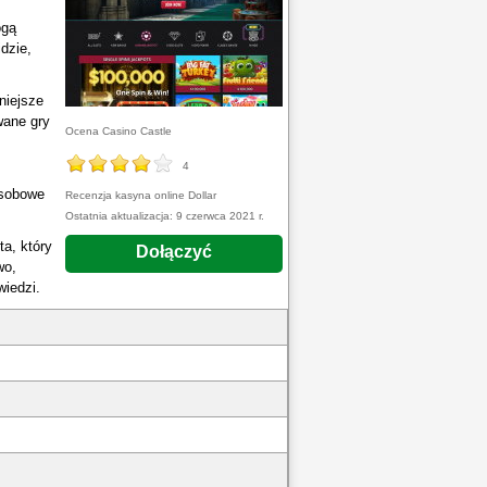
ogą
dzie,
niejsze
wane gry
Ocena
Casino Castle
4
osobowe
Recenzja
kasyna online Dollar
Ostatnia aktualizacja: 9 czerwca 2021 r.
a, który
Dołączyć
wo,
wiedzi.