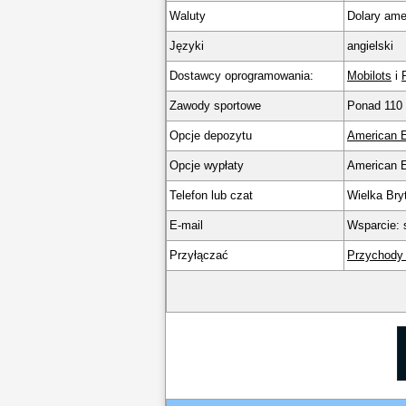
Waluty
Dolary ame
Języki
angielski
Dostawcy oprogramowania:
Mobilots
i
Zawody sportowe
Ponad 110 
Opcje depozytu
American 
Opcje wypłaty
American E
Telefon lub czat
Wielka Bry
E-mail
Wsparcie:
Przyłączać
Przychody 