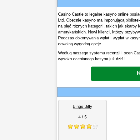
Casino Castle to legalne kasyno online posi
Ltd. Obecnie kasyno ma imponującą bibliote
na pięć różnych kategorii, takich jak skarby 
amerykańskich. Nowi klienci, którzy przyby
Podczas dokonywania wpłat i wypłat w kasyn
dowolną wygodną opcję.
Według naszego systemu recenzji i ocen Cas
wysoko ocenianego kasyna już dziś!
K
Bingo Billy
4 / 5