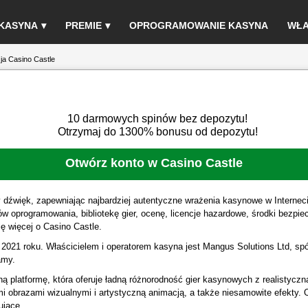
KASYNA
PREMIE
OPROGRAMOWANIE KASYNA
WŁA
a Casino Castle
10 darmowych spinów bez depozytu!
Otrzymaj do 1300% bonusu od depozytu!
Otwórz konto w Casino Castle
 dźwięk, zapewniając najbardziej autentyczne wrażenia kasynowe w Internecie
w oprogramowania, bibliotekę gier, ocenę, licencje hazardowe, środki bezpiec
ię więcej o Casino Castle.
d 2021 roku. Właścicielem i operatorem kasyna jest Mangus Solutions Ltd, sp
amy.
ną platformę, która oferuje ładną różnorodność gier kasynowych z realistyczną
i obrazami wizualnymi i artystyczną animacją, a także niesamowite efekty. 
ujące.