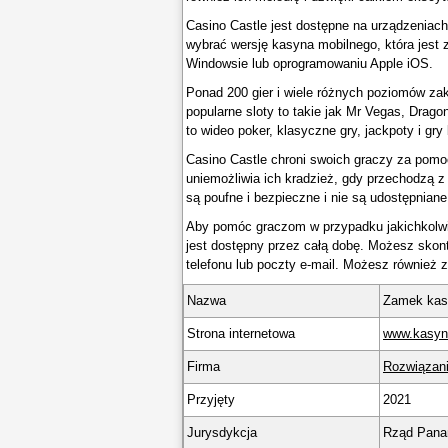
Casino Castle jest dostępne na urządzeniach 
wybrać wersję kasyna mobilnego, która jest 
Windowsie lub oprogramowaniu Apple iOS.
Ponad 200 gier i wiele różnych poziomów zakł
popularne sloty to takie jak Mr Vegas, Drag
to wideo poker, klasyczne gry, jackpoty i gry 
Casino Castle chroni swoich graczy za pomo
uniemożliwia ich kradzież, gdy przechodzą 
są poufne i bezpieczne i nie są udostępnia
Aby pomóc graczom w przypadku jakichkolwie
jest dostępny przez całą dobę. Możesz sko
telefonu lub poczty e-mail. Możesz również 
Nazwa
Zamek ka
Strona internetowa
www.kasyn
Firma
Rozwiązan
Przyjęty
2021
Jurysdykcja
Rząd Pan