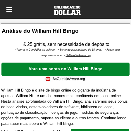
Análise do William Hill Bingo
£ 25 grátis, sem necessidade de depósito!
Termos e Condições
se aplicam
Somente para maiores de 18 anos!
Jogue com
responsabilidade
BeGambleAware.org
Abra uma conta no William Hill Bingo
William Hill Bingo é o site de bingo online do gigante da indústria de
apostas William Hill, é um dos nomes mais confiáveis ​​em jogos online.
Nesta análise aprofundada do William Hill Bingo, analisaremos seus bônus
de boas-vindas, desenvolvedores de software, biblioteca de jogos,
pontuação de classificação, licenças de jogo, medidas de segurança,
opções de pagamento, suporte ao cliente e outros fatores. Continue lendo
para saber mais sobre o William Hill Bingo.