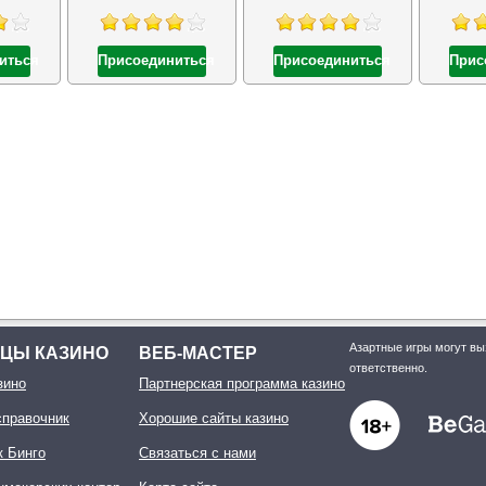
иться
Присоединиться
Присоединиться
Прис
Азартные игры могут вы
ЦЫ КАЗИНО
ВЕБ-МАСТЕР
ответственно.
зино
Партнерская программа казино
справочник
Хорошие сайты казино
к Бинго
Связаться с нами