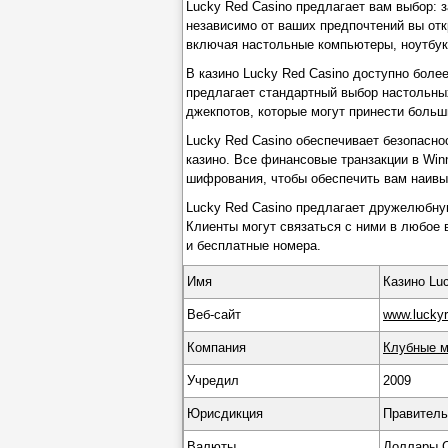
Lucky Red Casino предлагает вам выбор: з
независимо от ваших предпочтений вы от
включая настольные компьютеры, ноутбу
В казино Lucky Red Casino доступно более 
предлагает стандартный выбор настольных
джекпотов, которые могут принести боль
Lucky Red Casino обеспечивает безопаснос
казино. Все финансовые транзакции в Win
шифрования, чтобы обеспечить вам наивы
Lucky Red Casino предлагает дружелюбную
Клиенты могут связаться с ними в любое 
и бесплатные номера.
Имя
Казино Lu
Веб-сайт
www.lucky
Компания
Клубные м
Учредил
2009
Юрисдикция
Правитель
Валюты
Доллары 