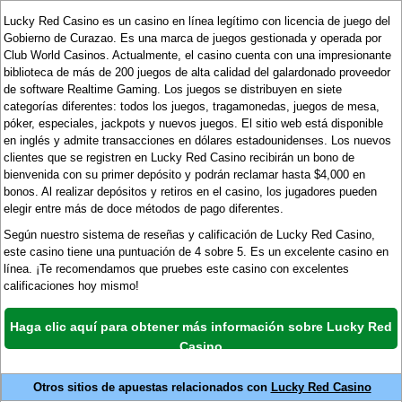
Lucky Red Casino es un casino en línea legítimo con licencia de juego del
Gobierno de Curazao. Es una marca de juegos gestionada y operada por
Club World Casinos. Actualmente, el casino cuenta con una impresionante
biblioteca de más de 200 juegos de alta calidad del galardonado proveedor
de software Realtime Gaming. Los juegos se distribuyen en siete
categorías diferentes: todos los juegos, tragamonedas, juegos de mesa,
póker, especiales, jackpots y nuevos juegos. El sitio web está disponible
en inglés y admite transacciones en dólares estadounidenses. Los nuevos
clientes que se registren en Lucky Red Casino recibirán un bono de
bienvenida con su primer depósito y podrán reclamar hasta $4,000 en
bonos. Al realizar depósitos y retiros en el casino, los jugadores pueden
elegir entre más de doce métodos de pago diferentes.
Según nuestro sistema de reseñas y calificación de Lucky Red Casino,
este casino tiene una puntuación de 4 sobre 5. Es un excelente casino en
línea. ¡Te recomendamos que pruebes este casino con excelentes
calificaciones hoy mismo!
Haga clic aquí para obtener más información sobre Lucky Red
Casino
Otros sitios de apuestas relacionados con
Lucky Red Casino