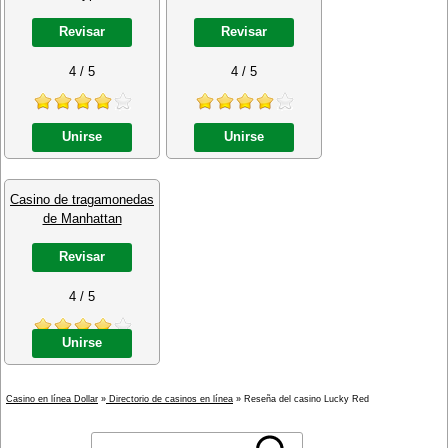
Revisar
Revisar
4 / 5
4 / 5
Unirse
Unirse
Casino de tragamonedas
de Manhattan
Revisar
4 / 5
Unirse
Casino en línea Dollar
»
Directorio de casinos en línea
» Reseña del casino Lucky Red