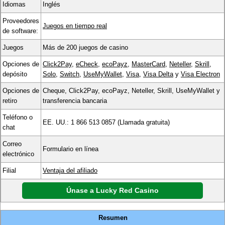
Idiomas
Inglés
Proveedores
Juegos en tiempo real
de software:
Juegos
Más de 200 juegos de casino
Opciones de
Click2Pay
,
eCheck
,
ecoPayz
,
MasterCard
,
Neteller
,
Skrill
,
depósito
Solo
,
Switch
,
UseMyWallet
,
Visa
,
Visa Delta
y
Visa Electron
Opciones de
Cheque, Click2Pay, ecoPayz, Neteller, Skrill, UseMyWallet y
retiro
transferencia bancaria
Teléfono o
EE. UU.: 1 866 513 0857 (Llamada gratuita)
chat
Correo
Formulario en línea
electrónico
Filial
Ventaja del afiliado
Únase a Lucky Red Casino
Resumen