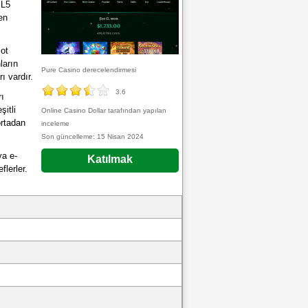
ML5
en
lot
ların
Pure Casino
derecelendirmesi
ı vardır.
3.6
rı
itli
Online Casino Dollar
tarafından yapılan
ortadan
inceleme
Son güncelleme: 15 Nisan 2024
ya e-
Katılmak
lerler.