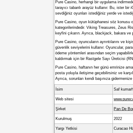
Pure Casino, herhangi bir uygulama indirmed
tarayıcı tabanlı arayüz kullanır. Bu, ister bi
sevdiğiniz oyunları istediğiniz yerde ve isted
Pure Casino, oyun kütüphanesi söz konusu ol
kategorilerindedir. Viking Treasures, Zeus Ris
keyfini çıkarın. Ayrıca, blackjack, bakara ve p
Pure Casino, oyuncuların ayrıntılarını ve kişi
güvenlik seviyelerini kullanır. Oyuncular, pa
ödeme yöntemleri arasından seçim yapabilirler
kaldırmak için bir Rastgele Sayı Üreticisi (RNG
Pure Casino, haftanın her günü emrinize amad
posta yoluyla iletişime geçebilirsiniz ve kar
Ayrıca, sorunları kendi başınıza gidermenize 
İsim
Saf kumar
Web sitesi
www.purec
Şirket
Pan De Bon
Kurulmuş
2022
Yargı Yetkisi
Curacao H