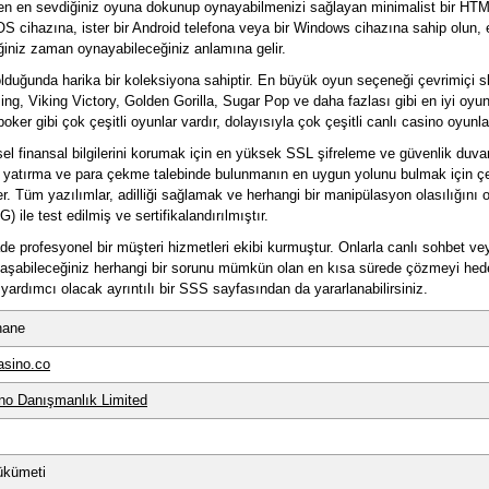
en en sevdiğiniz oyuna dokunup oynayabilmenizi sağlayan minimalist bir HT
r iOS cihazına, ister bir Android telefona veya bir Windows cihazına sahip olun, 
iğiniz zaman oynayabileceğiniz anlamına gelir.
duğunda harika bir koleksiyona sahiptir. En büyük oyun seçeneği çevrimiçi s
ing, Viking Victory, Golden Gorilla, Sugar Pop ve daha fazlası gibi en iyi oyun
oker gibi çok çeşitli oyunlar vardır, dolayısıyla çok çeşitli canlı casino oyunlar
sel finansal bilgilerini korumak için en yüksek SSL şifreleme ve güvenlik duva
ra yatırma ve para çekme talebinde bulunmanın en uygun yolunu bulmak için çeş
. Tüm yazılımlar, adilliği sağlamak ve herhangi bir manipülasyon olasılığını 
) ile test edilmiş ve sertifikalandırılmıştır.
e profesyonel bir müşteri hizmetleri ekibi kurmuştur. Onlarla canlı sohbet ve
şılaşabileceğiniz herhangi bir sorunu mümkün olan en kısa sürede çözmeyi hedef
yardımcı olacak ayrıntılı bir SSS sayfasından da yararlanabilirsiniz.
hane
asino.co
o Danışmanlık Limited
ükümeti