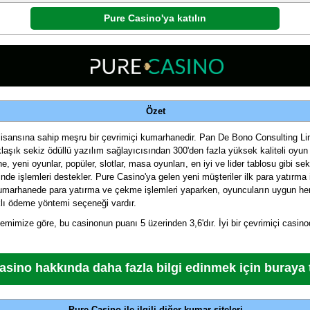
Pure Casino'ya katılın
Özet
ansına sahip meşru bir çevrimiçi kumarhanedir. Pan De Bono Consulting Limite
aşık sekiz ödüllü yazılım sağlayıcısından 300'den fazla yüksek kaliteli oyun 
, yeni oyunlar, popüler, slotlar, masa oyunları, en iyi ve lider tablosu gibi sek
minde işlemleri destekler. Pure Casino'ya gelen yeni müşteriler ilk para yatırma
arhanede para yatırma ve çekme işlemleri yaparken, oyuncuların uygun herha
rklı ödeme yöntemi seçeneği vardır.
mimize göre, bu casinonun puanı 5 üzerinden 3,6'dır. İyi bir çevrimiçi casin
asino hakkında daha fazla bilgi edinmek için buraya t
Pure Casino
ile ilgili diğer kumar siteleri