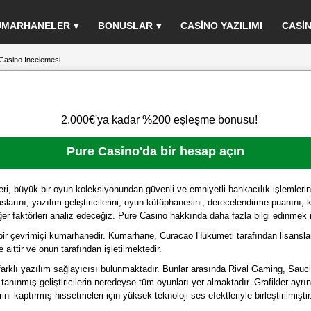
UMARHANELER
BONUSLAR
CASINO YAZILIMI
CASIN
Casino İncelemesi
2.000€'ya kadar %200 eşleşme bonusu!
Pure Casino'da bir hesap açın
eri, büyük bir oyun koleksiyonundan güvenli ve emniyetli bankacılık işlemler
rını, yazılım geliştiricilerini, oyun kütüphanesini, derecelendirme puanını, k
ğer faktörleri analiz edeceğiz. Pure Casino hakkında daha fazla bilgi edinme
 bir çevrimiçi kumarhanedir. Kumarhane, Curacao Hükümeti tarafından lisansl
ittir ve onun tarafından işletilmektedir.
arklı yazılım sağlayıcısı bulunmaktadır. Bunlar arasında Rival Gaming, Sauci
ınmış geliştiricilerin neredeyse tüm oyunları yer almaktadır. Grafikler ayrınt
ni kaptırmış hissetmeleri için yüksek teknoloji ses efektleriyle birleştirilmiştir