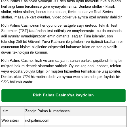
Rich Palms Casino'da yaklaşık 200'den fazla oyun mevcuttur ve bunların
herhangi birini tercihinize göre oynayabilirsiniz. Bunlara slotlar - klasik
slotlar, video slotları, bonus turu slotları, ilerici slotlar ve Real Series
slotları, masa ve kart oyunları, video poker ve ayrıca özel oyunlar dahildir.
Rich Palms Casino'nun her oyunu ve rastgele sayı üreteci, Teknik Test
Sistemleri (TST) tarafından test edilmiş ve onaylanmıştır; bu da casinoda
adil oyunlar oynadığınızdan emin olmanızı sağlar. Tüm işlemler, son
teknoloji 256-bit Güvenli Yuva Katmanı ile şifrelenir ve üçüncü tarafların bir
oyuncunun kişisel bilgilerine erişmesini imkansız kılan en son güvenlik
duvarı teknolojisi ile korunur.
Rich Palms Casino, hızlı ve anında yanıt sunan parlak, çeşitlendirilmiş bir
müşteri bakım destek sistemine sahiptir. Oyuncular, canlı sohbet, telefon
veya e-posta yoluyla bilgili bir müşteri hizmetleri temsilcisine ulaşabilirler.
Destek ekibi 7/24 hizmetinizdedir ve ayrıca web sitesinde çok faydalı bir
SSS bölümü vardır.
Rich Palms Casino'ya kaydolun
İsim
Zengin Palms Kumarhanesi
Web sitesi
richpalms.com