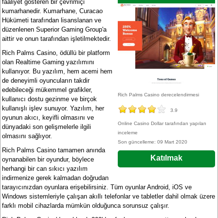
faaliyet gösteren bir çevrimiçi
kumarhanedir. Kumarhane, Curacao
Hükümeti tarafından lisanslanan ve
düzenlenen Superior Gaming Group'a
aittir ve onun tarafından işletilmektedir.
Rich Palms Casino, ödüllü bir platform
olan Realtime Gaming yazılımını
kullanıyor. Bu yazılım, hem acemi hem
de deneyimli oyuncuların takdir
edebileceği mükemmel grafikler,
Rich Palms Casino
derecelendirmesi
kullanıcı dostu gezinme ve birçok
kullanışlı işlev sunuyor. Yazılım, her
3.9
oyunun akıcı, keyifli olmasını ve
Online Casino Dollar
tarafından yapılan
dünyadaki son gelişmelerle ilgili
inceleme
olmasını sağlıyor.
Son güncelleme: 09 Mart 2020
Rich Palms Casino tamamen anında
Katılmak
oynanabilen bir oyundur, böylece
herhangi bir can sıkıcı yazılım
indirmenize gerek kalmadan doğrudan
tarayıcınızdan oyunlara erişebilirsiniz. Tüm oyunlar Android, iOS ve
Windows sistemleriyle çalışan akıllı telefonlar ve tabletler dahil olmak üzere
farklı mobil cihazlarda mümkün olduğunca sorunsuz çalışır.