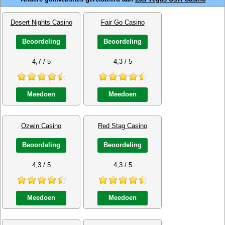
Desert Nights Casino
Fair Go Casino
Beoordeling
Beoordeling
4,7 / 5
4,3 / 5
Meedoen
Meedoen
Ozwin Casino
Red Stag Casino
Beoordeling
Beoordeling
4,3 / 5
4,3 / 5
Meedoen
Meedoen