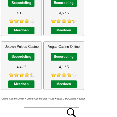
Beoordeling
Beoordeling
4,1 / 5
4,5 / 5
Meedoen
Meedoen
Uptown Pokies Casino
Vegas Casino Online
Beoordeling
Beoordeling
4,4 / 5
4,1 / 5
Meedoen
Meedoen
Online Casino Dollar
»
Online Casino Gids
» Las Vegas USA Casino Review