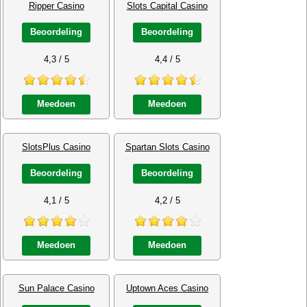
Ripper Casino
Slots Capital Casino
Beoordeling
Beoordeling
4,3 / 5
4,4 / 5
Meedoen
Meedoen
SlotsPlus Casino
Spartan Slots Casino
Beoordeling
Beoordeling
4,1 / 5
4,2 / 5
Meedoen
Meedoen
Sun Palace Casino
Uptown Aces Casino