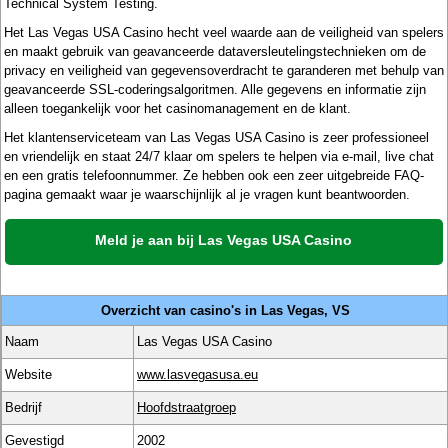
Technical System Testing.
Het Las Vegas USA Casino hecht veel waarde aan de veiligheid van spelers
en maakt gebruik van geavanceerde dataversleutelingstechnieken om de
privacy en veiligheid van gegevensoverdracht te garanderen met behulp van
geavanceerde SSL-coderingsalgoritmen. Alle gegevens en informatie zijn
alleen toegankelijk voor het casinomanagement en de klant.
Het klantenserviceteam van Las Vegas USA Casino is zeer professioneel
en vriendelijk en staat 24/7 klaar om spelers te helpen via e-mail, live chat
en een gratis telefoonnummer. Ze hebben ook een zeer uitgebreide FAQ-
pagina gemaakt waar je waarschijnlijk al je vragen kunt beantwoorden.
Meld je aan bij Las Vegas USA Casino
Overzicht van casino's in Las Vegas, VS
Naam
Las Vegas USA Casino
Website
www.lasvegasusa.eu
Bedrijf
Hoofdstraatgroep
Gevestigd
2002