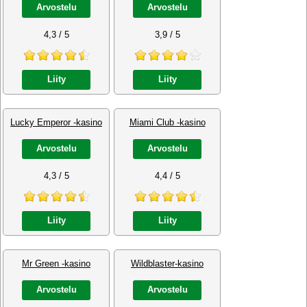
Arvostelu
Arvostelu
4,3 / 5
3,9 / 5
Liity
Liity
Lucky Emperor -kasino
Miami Club -kasino
Arvostelu
Arvostelu
4,3 / 5
4,4 / 5
Liity
Liity
Mr Green -kasino
Wildblaster-kasino
Arvostelu
Arvostelu