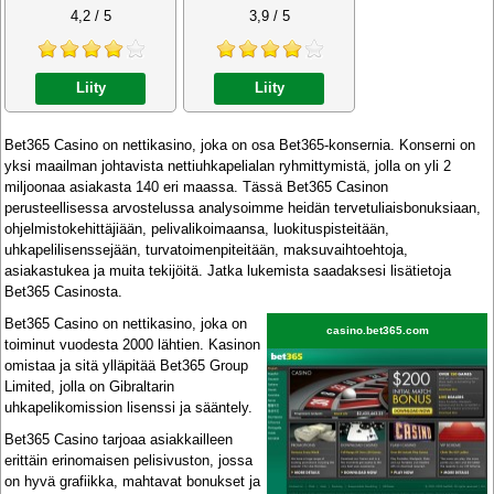
4,2 / 5
3,9 / 5
Liity
Liity
Bet365 Casino on nettikasino, joka on osa Bet365-konsernia. Konserni on
yksi maailman johtavista nettiuhkapelialan ryhmittymistä, jolla on yli 2
miljoonaa asiakasta 140 eri maassa. Tässä Bet365 Casinon
perusteellisessa arvostelussa analysoimme heidän tervetuliaisbonuksiaan,
ohjelmistokehittäjiään, pelivalikoimaansa, luokituspisteitään,
uhkapelilisenssejään, turvatoimenpiteitään, maksuvaihtoehtoja,
asiakastukea ja muita tekijöitä. Jatka lukemista saadaksesi lisätietoja
Bet365 Casinosta.
Bet365 Casino on nettikasino, joka on
casino.bet365.com
toiminut vuodesta 2000 lähtien. Kasinon
omistaa ja sitä ylläpitää Bet365 Group
Limited, jolla on Gibraltarin
uhkapelikomission lisenssi ja sääntely.
Bet365 Casino tarjoaa asiakkailleen
erittäin erinomaisen pelisivuston, jossa
on hyvä grafiikka, mahtavat bonukset ja