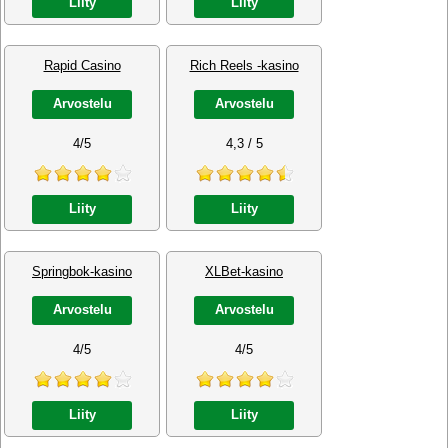
Liity
Liity
Rapid Casino
Rich Reels -kasino
Arvostelu
Arvostelu
4/5
4,3 / 5
Liity
Liity
Springbok-kasino
XLBet-kasino
Arvostelu
Arvostelu
4/5
4/5
Liity
Liity