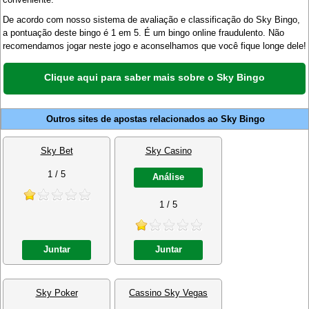
De acordo com nosso sistema de avaliação e classificação do Sky Bingo,
a pontuação deste bingo é 1 em 5. É um bingo online fraudulento. Não
recomendamos jogar neste jogo e aconselhamos que você fique longe dele!
Clique aqui para saber mais sobre o Sky Bingo
Outros sites de apostas relacionados ao Sky Bingo
Sky Bet
Sky Casino
1 / 5
Análise
1 / 5
Juntar
Juntar
Sky Poker
Cassino Sky Vegas