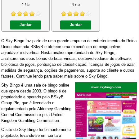
4 / 5
4 / 5
Juntar
Juntar
O Sky Bingo faz parte de uma grande empresa de entretenimento do Reino
Unido chamada BSkyB e oferece uma experiência de bingo online
agradável e divertida. Nesta análise aprofundada do Sky Bingo,
analisaremos seus bônus de boas-vindas, desenvolvedores de software,
biblioteca de jogos, pontuação de classificação, licenças de jogos de azar,
medidas de segurança, opções de pagamento, suporte ao cliente e outros
fatores. Continue lendo para saber mais sobre o Sky Bingo.
Sky Bingo é uma sala de bingo online
www.skybingo.com
que opera desde 2003. O bingo é de
propriedade e operado pelo BSkyB
Group Plc, que é licenciado e
regulamentado pela Alderney Gambling
Control Commission e pela United
Kingdom Gambling Commission.
O site do Sky Bingo foi brilhantemente
projetado, levando-se em conta a