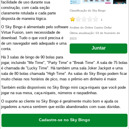
facilidade de uso durante sua
construção, com cada seção
Classificação
do Sky Bingo
claramente rotulada e cada parte
disposta de maneira lógica.
1
O Sky Bingo é alimentado pelo software
Análise do
Online Casino Dollar
Virtue Fusion, sem necessidade de
Última atualização: 03 de fevereiro de
download. Tudo o que você precisa é
2023
de um navegador web adequado e uma
Juntar
conta.
Há 3 salas de bingo de 90 bolas para
jogar, incluindo "Me Time", "Party Time" e "Break Time". A sala de 75 bolas
é chamada de "Lucky Time". Há também uma sala Joker Jackpot e uma
sala de 80 bolas chamada "High Time". As salas do Sky Bingo podem ficar
muito cheias nos horários de pico, mas o prêmio em dinheiro é maior.
Também estão disponíveis no Sky Bingo mini caça-níqueis que você pode
jogar na sua mesa, caça-níqueis, números e raspadinhas.
O suporte ao cliente no Sky Bingo é geralmente muito bom e ajuda os
jogadores a nunca sentirem que estão abandonados com suas dúvidas.
Cadastre-se no Sky Bingo