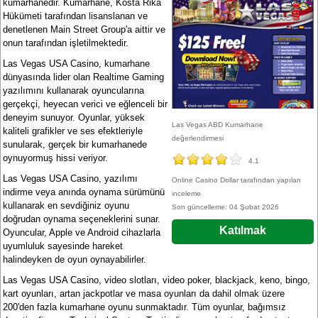
kumarhanedir. Kumarhane, Kosta Rika
Hükümeti tarafından lisanslanan ve
denetlenen Main Street Group'a aittir ve
onun tarafından işletilmektedir.
Las Vegas USA Casino, kumarhane
dünyasında lider olan Realtime Gaming
yazılımını kullanarak oyuncularına
gerçekçi, heyecan verici ve eğlenceli bir
deneyim sunuyor. Oyunlar, yüksek
Las Vegas ABD Kumarhane
kaliteli grafikler ve ses efektleriyle
değerlendirmesi
sunularak, gerçek bir kumarhanede
oynuyormuş hissi veriyor.
4.1
Las Vegas USA Casino, yazılımı
Online Casino Dollar
tarafından yapılan
indirme veya anında oynama sürümünü
inceleme
kullanarak en sevdiğiniz oyunu
Son güncelleme: 04 Şubat 2026
doğrudan oynama seçeneklerini sunar.
Katılmak
Oyuncular, Apple ve Android cihazlarla
uyumluluk sayesinde hareket
halindeyken de oyun oynayabilirler.
Las Vegas USA Casino, video slotları, video poker, blackjack, keno, bingo,
kart oyunları, artan jackpotlar ve masa oyunları da dahil olmak üzere
200'den fazla kumarhane oyunu sunmaktadır. Tüm oyunlar, bağımsız