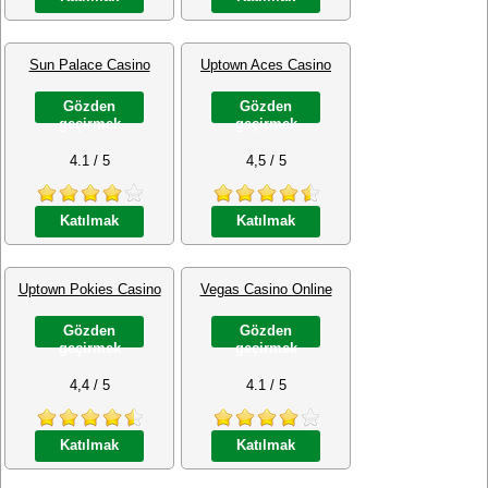
Sun Palace Casino
Uptown Aces Casino
Gözden
Gözden
geçirmek
geçirmek
4.1 / 5
4,5 / 5
Katılmak
Katılmak
Uptown Pokies Casino
Vegas Casino Online
Gözden
Gözden
geçirmek
geçirmek
4,4 / 5
4.1 / 5
Katılmak
Katılmak