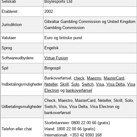
Selskab
Boylesports Ltd
Etableret
2002
Gibraltar Gambling Commission og United Kingdom
Jurisdiktion
Gambling Commission
Valutaer
Euro og britiske pund
Sprog
Engelsk
Softwareudbydere:
Virtue Fusion
Spil
Bingospil
Bankoverførsel,
check
,
Maestro
,
MasterCard
,
Indbetalingsmuligheder
Neteller
,
Skrill
,
Solo
,
Switch
,
Visa
,
Visa Delta
,
Visa
Electron
og
bankoverførsel
Check, Maestro, MasterCard, Neteller, Skrill, Solo,
Udbetalingsmuligheder
Switch, Visa, Visa Delta, Visa Electron og
bankoverførsel
Storbritannien: 0800 22 00 66 (gratis)
Telefon eller chat
Irland: 1800 22 00 66 (gratis)
Internationalt: +353 42 9393 168