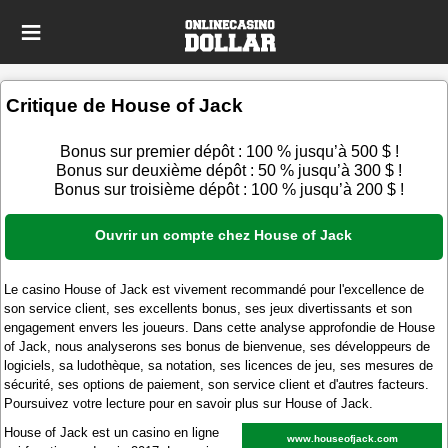
Critique de House of Jack
Bonus sur premier dépôt : 100 % jusqu’à 500 $ !
Bonus sur deuxième dépôt : 50 % jusqu’à 300 $ !
Bonus sur troisième dépôt : 100 % jusqu’à 200 $ !
Ouvrir un compte chez House of Jack
Le casino House of Jack est vivement recommandé pour l'excellence de
son service client, ses excellents bonus, ses jeux divertissants et son
engagement envers les joueurs. Dans cette analyse approfondie de House
of Jack, nous analyserons ses bonus de bienvenue, ses développeurs de
logiciels, sa ludothèque, sa notation, ses licences de jeu, ses mesures de
sécurité, ses options de paiement, son service client et d'autres facteurs.
Poursuivez votre lecture pour en savoir plus sur House of Jack.
House of Jack est un casino en ligne
www.houseofjack.com