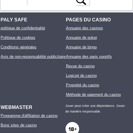
PALY SAFE
PAGES DU CASINO
politique de confidentialité
Annuaire des casinos
Politique de cookies
Annuaire de poker
Conditions générales
Annuaire de bingo
Avis de non-responsabilité publicitaire
Annuaire des paris sportifs
Revue du casino
Logiciel de casino
Propriété du casino
Méthode de paiement du casino
Jouer peut créer une dépendance. Jouez
WEBMASTER
de manière responsable.
Programme d'affiliation de casino
Bons sites de casino