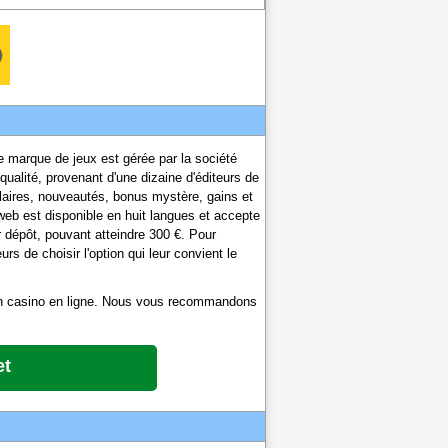
te marque de jeux est gérée par la société
alité, provenant d'une dizaine d'éditeurs de
pulaires, nouveautés, bonus mystère, gains et
web est disponible en huit langues et accepte
 dépôt, pouvant atteindre 300 €. Pour
s de choisir l'option qui leur convient le
 bon casino en ligne. Nous vous recommandons
et