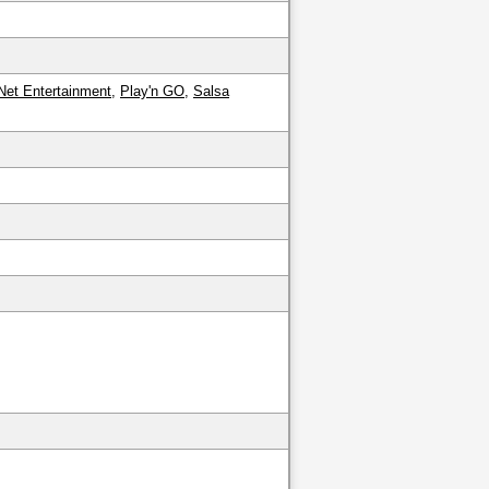
Net Entertainment
,
Play'n GO
,
Salsa