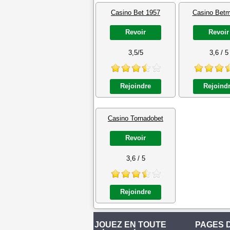
Casino Bet 1957
Casino Betma
Revoir
Revoir
3,5/5
3,6 / 5
Rejoindre
Rejoind
Casino Tornadobet
Revoir
3,6 / 5
Rejoindre
JOUEZ EN TOUTE
PAGES 