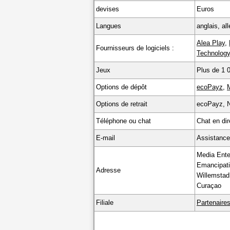
devises
Euros
Langues
anglais, al
Alea Play
,
Fournisseurs de logiciels :
Technolog
Jeux
Plus de 1 
Options de dépôt
ecoPayz
,
Options de retrait
ecoPayz, Ne
Téléphone ou chat
Chat en dir
E-mail
Assistance
Media Ente
Emancipati
Adresse
Willemstad
Curaçao
Filiale
Partenaires