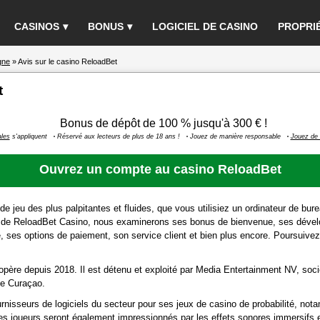
CASINOS
BONUS
LOGICIEL DE CASINO
PROPRI
gne
» Avis sur le casino ReloadBet
t
Bonus de dépôt de 100 % jusqu'à 300 € !
ales
s'appliquent
Réservé aux lecteurs de plus de 18 ans !
Jouez de manière responsable
Jouez de 
Ouvrez un compte au casino ReloadBet
 jeu des plus palpitantes et fluides, que vous utilisiez un ordinateur de bure
de ReloadBet Casino, nous examinerons ses bonus de bienvenue, ses dévelop
 ses options de paiement, son service client et bien plus encore. Poursuivez 
opère depuis 2018. Il est détenu et exploité par Media Entertainment NV, soci
de Curaçao.
urnisseurs de logiciels du secteur pour ses jeux de casino de probabilité, no
s joueurs seront également impressionnés par les effets sonores immersifs 