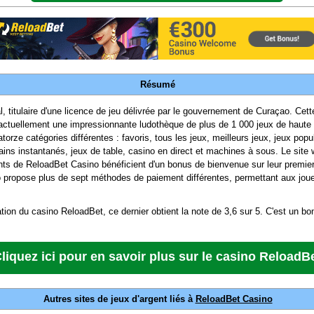
Résumé
, titulaire d'une licence de jeu délivrée par le gouvernement de Curaçao. Cet
tuellement une impressionnante ludothèque de plus de 1 000 jeux de haute qu
atorze catégories différentes : favoris, tous les jeux, meilleurs jeux, jeux po
ins instantanés, jeux de table, casino en direct et machines à sous. Le site 
nts de ReloadBet Casino bénéficient d'un bonus de bienvenue sur leur premier
no propose plus de sept méthodes de paiement différentes, permettant aux joueur
ation du casino ReloadBet, ce dernier obtient la note de 3,6 sur 5. C'est un
liquez ici pour en savoir plus sur le casino ReloadB
Autres sites de jeux d'argent liés à
ReloadBet Casino