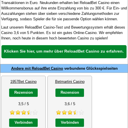
Transaktionen in Euro. Neukunden erhalten bei ReloadBet Casino einen
Willkommensbonus auf ihre erste Einzahlung von bis zu 300 €. Für Ein- und
Auszahlungen stehen über sieben verschiedene Zahlungsmethoden zur
Verfügung, sodass Spieler die für sie passende Option wählen können.
Laut unserem ReloadBet Casino-Test und Bewertungssystem erhält dieses
Casino 3,6 von 5 Punkten. Es ist ein gutes Online-Casino. Wir empfehlen
Ihnen, noch heute in diesem hoch bewerteten Casino zu spielen!
Klicken Sie hier, um mehr über ReloadBet Casino zu erfahren.
Andere mit ReloadBet Casino
verbundene Glücksspielseiten
1957Bet Casino
Betmartini Casino
Rezension
Rezension
3,5 / 5
3,6 / 5
Verbinden
Verbinden