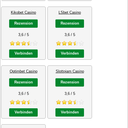
Kikobet Casino
LSbet Casino
Rezension
Rezension
3,6 / 5
3,6 / 5
Verbinden
Verbinden
Optimbet Casino
Slottojam Casino
Rezension
Rezension
3,6 / 5
3,6 / 5
Verbinden
Verbinden