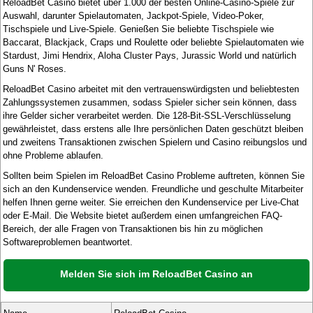
ReloadBet Casino bietet über 1.000 der besten Online-Casino-Spiele zur
Auswahl, darunter Spielautomaten, Jackpot-Spiele, Video-Poker,
Tischspiele und Live-Spiele. Genießen Sie beliebte Tischspiele wie
Baccarat, Blackjack, Craps und Roulette oder beliebte Spielautomaten wie
Stardust, Jimi Hendrix, Aloha Cluster Pays, Jurassic World und natürlich
Guns N' Roses.
ReloadBet Casino arbeitet mit den vertrauenswürdigsten und beliebtesten
Zahlungssystemen zusammen, sodass Spieler sicher sein können, dass
ihre Gelder sicher verarbeitet werden. Die 128-Bit-SSL-Verschlüsselung
gewährleistet, dass erstens alle Ihre persönlichen Daten geschützt bleiben
und zweitens Transaktionen zwischen Spielern und Casino reibungslos und
ohne Probleme ablaufen.
Sollten beim Spielen im ReloadBet Casino Probleme auftreten, können Sie
sich an den Kundenservice wenden. Freundliche und geschulte Mitarbeiter
helfen Ihnen gerne weiter. Sie erreichen den Kundenservice per Live-Chat
oder E-Mail. Die Website bietet außerdem einen umfangreichen FAQ-
Bereich, der alle Fragen von Transaktionen bis hin zu möglichen
Softwareproblemen beantwortet.
Melden Sie sich im ReloadBet Casino an