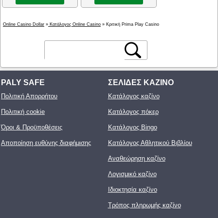
Online Casino Dollar
»
Κατάλογος Online Casino
» Κριτική Prima Play Casino
PALY SAFE
ΣΕΛΊΔΕΣ ΚΑΖΊΝΟ
Πολιτική Απορρήτου
Κατάλογος καζίνο
Πολιτική cookie
Κατάλογος πόκερ
Όροι & Προϋποθέσεις
Κατάλογος Bingo
Αποποίηση ευθύνης διαφήμισης
Κατάλογος Αθλητικού Βιβλίου
Αναθεώρηση καζίνο
Λογισμικό καζίνο
Ιδιοκτησία καζίνο
Τρόπος πληρωμής καζίνο