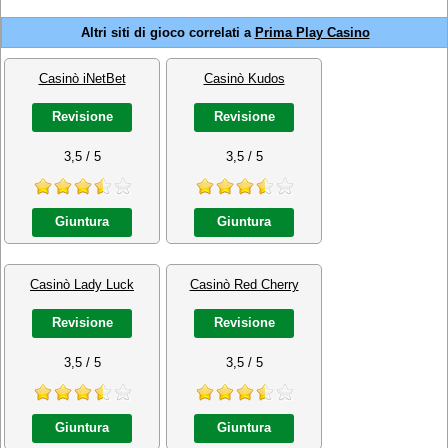
Altri siti di gioco correlati a
Prima Play Casino
Casinò iNetBet
Casinò Kudos
Revisione
Revisione
3,5 / 5
3,5 / 5
Giuntura
Giuntura
Casinò Lady Luck
Casinò Red Cherry
Revisione
Revisione
3,5 / 5
3,5 / 5
Giuntura
Giuntura