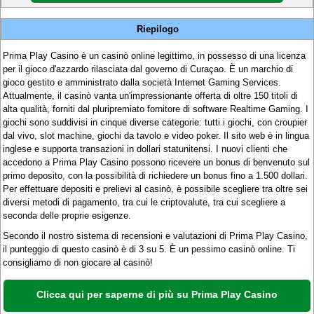
Riepilogo
Prima Play Casino è un casinò online legittimo, in possesso di una licenza
per il gioco d'azzardo rilasciata dal governo di Curaçao. È un marchio di
gioco gestito e amministrato dalla società Internet Gaming Services.
Attualmente, il casinò vanta un'impressionante offerta di oltre 150 titoli di
alta qualità, forniti dal pluripremiato fornitore di software Realtime Gaming. I
giochi sono suddivisi in cinque diverse categorie: tutti i giochi, con croupier
dal vivo, slot machine, giochi da tavolo e video poker. Il sito web è in lingua
inglese e supporta transazioni in dollari statunitensi. I nuovi clienti che
accedono a Prima Play Casino possono ricevere un bonus di benvenuto sul
primo deposito, con la possibilità di richiedere un bonus fino a 1.500 dollari.
Per effettuare depositi e prelievi al casinò, è possibile scegliere tra oltre sei
diversi metodi di pagamento, tra cui le criptovalute, tra cui scegliere a
seconda delle proprie esigenze.
Secondo il nostro sistema di recensioni e valutazioni di Prima Play Casino,
il punteggio di questo casinò è di 3 su 5. È un pessimo casinò online. Ti
consigliamo di non giocare al casinò!
Clicca qui per saperne di più su Prima Play Casino