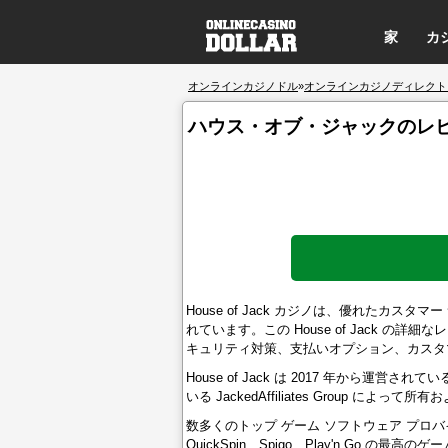
家
カ
オンラインカジノドル
»
オンラインカジノディレクト
ハウス・オブ・ジャックのレ
House of Jack カジノは、優れた
れています。この House of Jack
キュリティ対策、支払いオプション、カスタマー
House of Jack は 2017 年か
いる JackedAffiliates Group によ
数多くのトップ ゲーム ソフトウェア プロバイダーを擁す
QuickSpin、Spigo、Play'n G