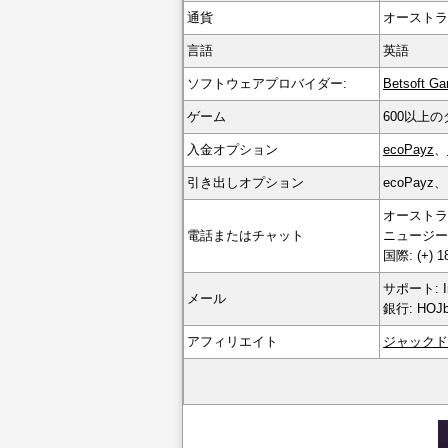
通貨
オーストラ
言語
英語
ソフトウェアプロバイダー:
Betsoft Ga
ゲーム
600以上
入金オプション
ecoPayz
、
引き出しオプション
ecoPayz、I
オーストラリア
電話またはチャット
ニュージーラン
国際: (+) 1
サポート: In
メール
銀行: HOJb
アフィリエイト
ジャックド