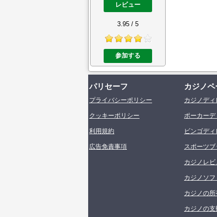
レビュー
3.95 / 5
参加する
パリセーフ
カジノペ
プライバシーポリシー
カジノディ
クッキーポリシー
ポーカーデ
利用規約
ビンゴディ
広告免責事項
スポーツブ
カジノレビ
カジノソフ
カジノの所
カジノの支