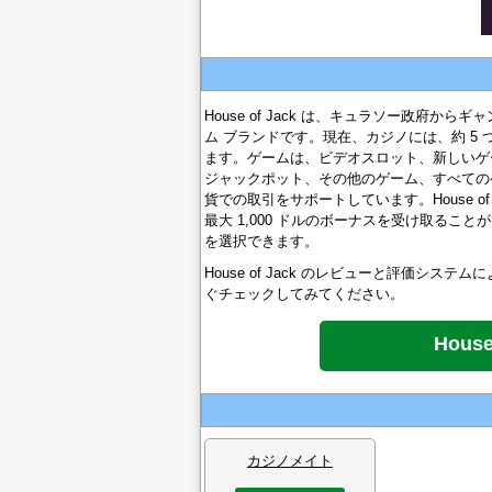
House of Jack は、キュラソー政府から
ム ブランドです。現在、カジノには、約 5
ます。ゲームは、ビデオスロット、新しいゲ
ジャックポット、その他のゲーム、すべてのゲ
貨での取引をサポートしています。House 
最大 1,000 ドルのボーナスを受け取る
を選択できます。
House of Jack のレビューと評価シ
ぐチェックしてみてください。
Hou
カジノメイト