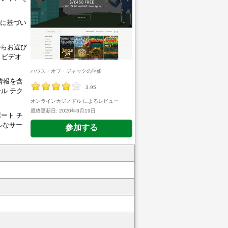
アに基づい
からお選び
、ビデオ
ハウス・オブ・ジャックの
評価
情報を含
3.95
ール テク
オンラインカジノドル
によるレビュー
最終更新日: 2020年3月19日
ポート チ
ルなサー
参加する