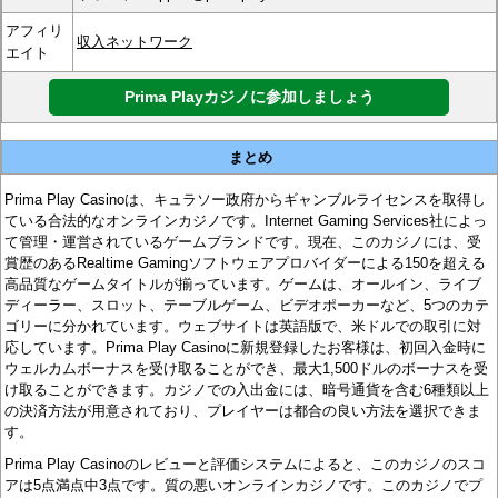
アフィリ
収入ネットワーク
エイト
Prima Playカジノに参加しましょう
まとめ
Prima Play Casinoは、キュラソー政府からギャンブルライセンスを取得し
ている合法的なオンラインカジノです。Internet Gaming Services社によっ
て管理・運営されているゲームブランドです。現在、このカジノには、受
賞歴のあるRealtime Gamingソフトウェアプロバイダーによる150を超える
高品質なゲームタイトルが揃っています。ゲームは、オールイン、ライブ
ディーラー、スロット、テーブルゲーム、ビデオポーカーなど、5つのカテ
ゴリーに分かれています。ウェブサイトは英語版で、米ドルでの取引に対
応しています。Prima Play Casinoに新規登録したお客様は、初回入金時に
ウェルカムボーナスを受け取ることができ、最大1,500ドルのボーナスを受
け取ることができます。カジノでの入出金には、暗号通貨を含む6種類以上
の決済方法が用意されており、プレイヤーは都合の良い方法を選択できま
す。
Prima Play Casinoのレビューと評価システムによると、このカジノのスコ
アは5点満点中3点です。質の悪いオンラインカジノです。このカジノでプ