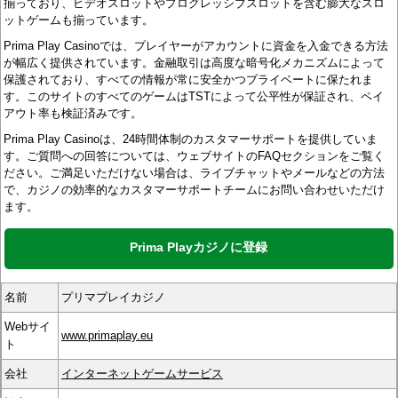
揃っており、ビデオスロットやプログレッシブスロットを含む膨大なスロ
ットゲームも揃っています。
Prima Play Casinoでは、プレイヤーがアカウントに資金を入金できる方法
が幅広く提供されています。金融取引は高度な暗号化メカニズムによって
保護されており、すべての情報が常に安全かつプライベートに保たれま
す。このサイトのすべてのゲームはTSTによって公平性が保証され、ペイ
アウト率も検証済みです。
Prima Play Casinoは、24時間体制のカスタマーサポートを提供していま
す。ご質問への回答については、ウェブサイトのFAQセクションをご覧く
ださい。ご満足いただけない場合は、ライブチャットやメールなどの方法
で、カジノの効率的なカスタマーサポートチームにお問い合わせいただけ
ます。
Prima Playカジノに登録
名前
プリマプレイカジノ
Webサイ
www.primaplay.eu
ト
会社
インターネットゲームサービス