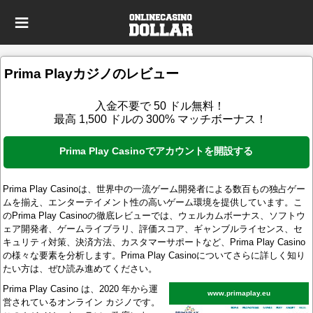
Prima Playカジノのレビュー
入金不要で 50 ドル無料！
最高 1,500 ドルの 300% マッチボーナス！
Prima Play Casinoでアカウントを開設する
Prima Play Casinoは、世界中の一流ゲーム開発者による数百もの独占ゲー
ムを揃え、エンターテイメント性の高いゲーム環境を提供しています。こ
のPrima Play Casinoの徹底レビューでは、ウェルカムボーナス、ソフトウ
ェア開発者、ゲームライブラリ、評価スコア、ギャンブルライセンス、セ
キュリティ対策、決済方法、カスタマーサポートなど、Prima Play Casino
の様々な要素を分析します。Prima Play Casinoについてさらに詳しく知り
たい方は、ぜひ読み進めてください。
Prima Play Casino は、2020 年から運
www.primaplay.eu
営されているオンライン カジノです。