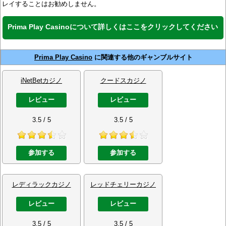
レイすることはお勧めしません。
Prima Play Casinoについて詳しくはここをクリックしてください
Prima Play Casino
に関連する他のギャンブルサイト
iNetBetカジノ
クードスカジノ
レビュー
レビュー
3.5 / 5
3.5 / 5
参加する
参加する
レディラックカジノ
レッドチェリーカジノ
レビュー
レビュー
3.5 / 5
3.5 / 5