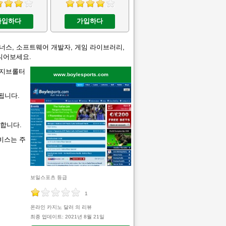
가입하다
가입하다
너스, 소프트웨어 개발자, 게임 라이브러리,
 읽어보세요.
 지브롤터
www.boylesports.com
됩니다.
합니다.
비스는 주
보일스포츠
등급
1
온라인 카지노 달러
의 리뷰
최종 업데이트: 2021년 8월 21일