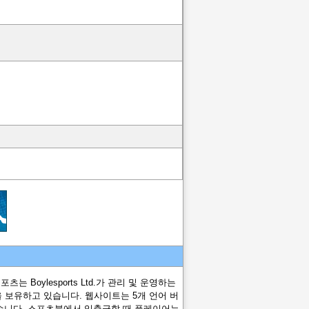
ylesports Ltd.가 관리 및 운영하는
을 보유하고 있습니다. 웹사이트는 5개 언어 버
있습니다. 스포츠북에서 입출금할 때 플레이어는