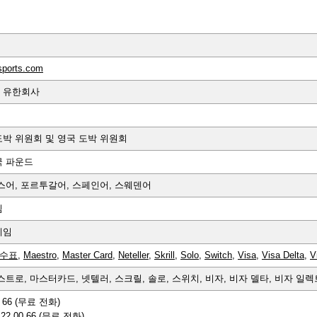
sports.com
 유한회사
박 위원회 및 영국 도박 위원회
국 파운드
스어, 포르투갈어, 스페인어, 스웨덴어
임
게임
수표
,
Maestro
,
Master Card
,
Neteller
,
Skrill
,
Solo
,
Switch
,
Visa
,
Visa Delta
,
V
스트로, 마스터카드, 넷텔러, 스크릴, 솔로, 스위치, 비자, 비자 델타, 비자 일
0 66 (무료 전화)
 22 00 66 (무료 전화)