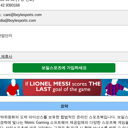
42 9393168
care@boylesports.com
ia@boylesports.com
산업단지
 제휴사
보일스포츠에 가입하세요
요약
원회의 도박 라이선스를 보유한 합법적인 온라인 스포츠북입니다. 보일스포츠는 Bo
경력에 빛나는 Metric Gaming 소프트웨어 제공업체의 다양한 스포츠북 게임
다. 보일스포츠에 새로 가입하는 고객은 첫 입금 시 환영 보너스를 받을 수 