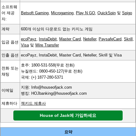
소프트웨
어 제공
Betsoft Gaming
,
Microgaming
,
Play N GO
,
QuickSpin
및
Spigo
자:
계략
600개 이상의 다운로드 없는 카지노 게임
ecoPayz
,
InstaDebit
,
Master Card
,
Neteller
,
PaysafeCard
,
Skrill
,
입금 옵션
Visa
및
Wire Transfer
인출 옵션
ecoPayz, InstaDebit, Master Card, Neteller, Skrill 및 Visa
호주: 1800-531-558(무료 전화)
전화 또는
뉴질랜드: 0800-450-127(무료 전화)
채팅
국제: (+) 1877-280-5371
지원: Info@houseofjack.com
이메일
뱅킹: HOJbanking@houseofjack.com
제휴하다
잭키드 제휴사
House of Jack에 가입하세요
요약