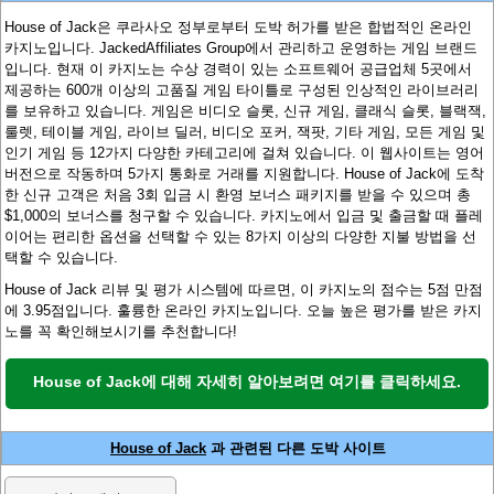
House of Jack은 쿠라사오 정부로부터 도박 허가를 받은 합법적인 온라인
카지노입니다. JackedAffiliates Group에서 관리하고 운영하는 게임 브랜드
입니다. 현재 이 카지노는 수상 경력이 있는 소프트웨어 공급업체 5곳에서
제공하는 600개 이상의 고품질 게임 타이틀로 구성된 인상적인 라이브러리
를 보유하고 있습니다. 게임은 비디오 슬롯, 신규 게임, 클래식 슬롯, 블랙잭,
룰렛, 테이블 게임, 라이브 딜러, 비디오 포커, 잭팟, 기타 게임, 모든 게임 및
인기 게임 등 12가지 다양한 카테고리에 걸쳐 있습니다. 이 웹사이트는 영어
버전으로 작동하며 5가지 통화로 거래를 지원합니다. House of Jack에 도착
한 신규 고객은 처음 3회 입금 시 환영 보너스 패키지를 받을 수 있으며 총
$1,000의 보너스를 청구할 수 있습니다. 카지노에서 입금 및 출금할 때 플레
이어는 편리한 옵션을 선택할 수 있는 8가지 이상의 다양한 지불 방법을 선
택할 수 있습니다.
House of Jack 리뷰 및 평가 시스템에 따르면, 이 카지노의 점수는 5점 만점
에 3.95점입니다. 훌륭한 온라인 카지노입니다. 오늘 높은 평가를 받은 카지
노를 꼭 확인해보시기를 추천합니다!
House of Jack에 대해 자세히 알아보려면 여기를 클릭하세요.
House of Jack
과 관련된 다른 도박 사이트