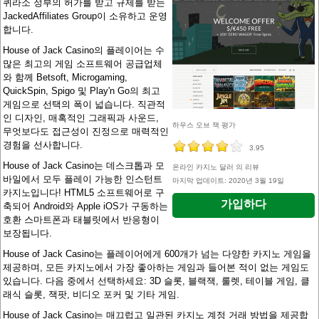
퀴라소 정부의 허가를 받고 규제를 받는
JackedAffiliates Group이 소유하고 운영
합니다.
House of Jack Casino의 플레이어는 수
많은 최고의 게임 소프트웨어 공급업체
와 함께 Betsoft, Microgaming,
QuickSpin, Spigo 및 Play'n Go의 최고
게임으로 선택의 폭이 넓습니다. 직관적
인 디자인, 매혹적인 그래픽과 사운드,
하우스 오브 잭
평가
무엇보다도 접근성이 진정으로 매력적인
경험을 선사합니다.
3.95
House of Jack Casino는 데스크톱과 모
온라인 카지노 달러
의 리뷰
바일에서 모두 플레이 가능한 인스턴트
마지막 업데이트: 2020년 3월 19일
카지노입니다! HTML5 소프트웨어로 구
가입하다
축되어 Android와 Apple iOS가 구동하는
호환 스마트폰과 태블릿에서 반응형이
보장됩니다.
House of Jack Casino는 플레이어에게 600개가 넘는 다양한 카지노 게임을
제공하며, 모든 카지노에서 가장 좋아하는 게임과 들어본 적이 없는 게임도
있습니다. 다음 중에서 선택하세요: 3D 슬롯, 블랙잭, 룰렛, 테이블 게임, 클
래식 슬롯, 잭팟, 비디오 포커 및 기타 게임.
House of Jack Casino는 매끄럽고 일관된 카지노 계정 거래 방법을 제공합