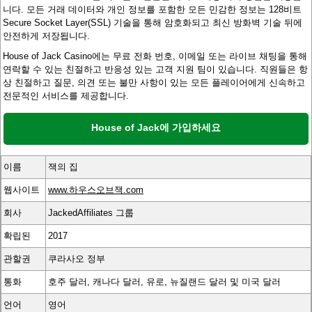
니다. 모든 거래 데이터와 개인 정보를 포함한 모든 민감한 정보는 128비트
Secure Socket Layer(SSL) 기술을 통해 암호화되고 최신 방화벽 기술 뒤에
안전하게 저장됩니다.
House of Jack Casino에는 무료 전화 번호, 이메일 또는 라이브 채팅을 통해
연락할 수 있는 친절하고 반응성 있는 고객 지원 팀이 있습니다. 직원들은 항
상 친절하고 질문, 의견 또는 불만 사항이 있는 모든 플레이어에게 신속하고
전문적인 서비스를 제공합니다.
House of Jack에 가입하세요
이름
잭의 집
웹사이트
www.하우스오브잭.com
회사
JackedAffiliates 그룹
확립된
2017
관할권
쿠라사오 정부
통화
호주 달러, 캐나다 달러, 유로, 뉴질랜드 달러 및 미국 달러
언어
영어