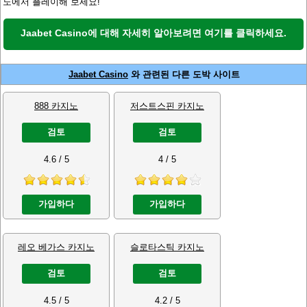
노에서 플레이해 보세요!
Jaabet Casino에 대해 자세히 알아보려면 여기를 클릭하세요.
Jaabet Casino
와 관련된 다른 도박 사이트
888 카지노
저스트스핀 카지노
검토
검토
4.6 / 5
4 / 5
가입하다
가입하다
레오 베가스 카지노
슬로타스틱 카지노
검토
검토
4.5 / 5
4.2 / 5