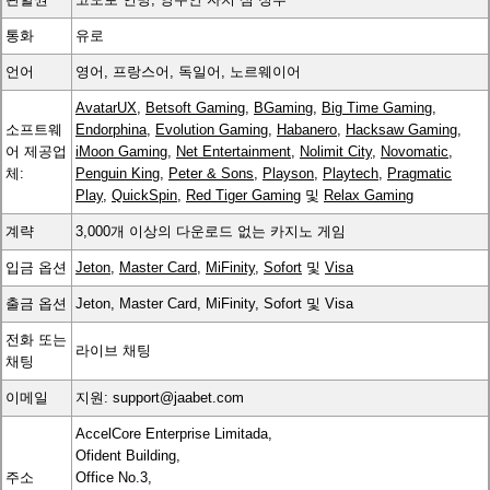
통화
유로
언어
영어, 프랑스어, 독일어, 노르웨이어
AvatarUX
,
Betsoft Gaming
,
BGaming
,
Big Time Gaming
,
소프트웨
Endorphina
,
Evolution Gaming
,
Habanero
,
Hacksaw Gaming
,
어 제공업
iMoon Gaming
,
Net Entertainment
,
Nolimit City
,
Novomatic
,
체:
Penguin King
,
Peter & Sons
,
Playson
,
Playtech
,
Pragmatic
Play
,
QuickSpin
,
Red Tiger Gaming
및
Relax Gaming
계략
3,000개 이상의 다운로드 없는 카지노 게임
입금 옵션
Jeton
,
Master Card
,
MiFinity
,
Sofort
및
Visa
출금 옵션
Jeton, Master Card, MiFinity, Sofort 및 Visa
전화 또는
라이브 채팅
채팅
이메일
지원: support@jaabet.com
AccelCore Enterprise Limitada,
Ofident Building,
주소
Office No.3,