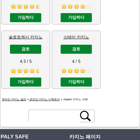
가입하다
가입하다
슬로토캐시 카지노
스테이 카지노
검토
검토
4.3 / 5
4 / 5
가입하다
가입하다
온라인 카지노 달러
»
온라인 카지노 디렉토리
» Jaabet 카지노 리뷰
PALY SAFE
카지노 페이지