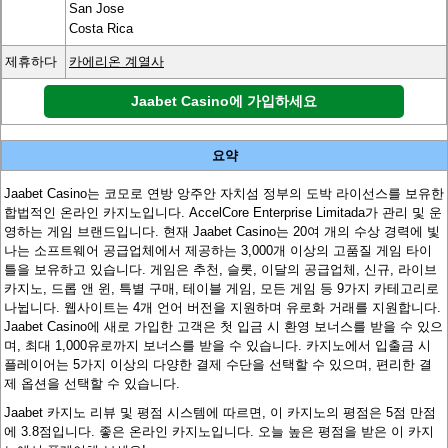
San Jose
Costa Rica
제휴하다
카에리온 계열사
Jaabet Casino에 가입하세요
요약
Jaabet Casino는 코모로 연방 앙주안 자치섬 정부의 도박 라이선스를 보유한
합법적인 온라인 카지노입니다. AccelCore Enterprise Limitada가 관리 및 운
영하는 게임 브랜드입니다. 현재 Jaabet Casino는 20여 개의 수상 경력에 빛
나는 소프트웨어 공급업체에서 제공하는 3,000개 이상의 고품질 게임 타이
틀을 보유하고 있습니다. 게임은 추천, 슬롯, 이달의 공급업체, 신규, 라이브
카지노, 드롭 앤 윈, 특별 구매, 테이블 게임, 모든 게임 등 9가지 카테고리로
나뉩니다. 웹사이트는 4개 언어 버전을 지원하며 유로화 거래를 지원합니다.
Jaabet Casino에 새로 가입한 고객은 첫 입금 시 환영 보너스를 받을 수 있으
며, 최대 1,000유로까지 보너스를 받을 수 있습니다. 카지노에서 입출금 시
플레이어는 5가지 이상의 다양한 결제 수단을 선택할 수 있으며, 편리한 결
제 옵션을 선택할 수 있습니다.
Jaabet 카지노 리뷰 및 평점 시스템에 따르면, 이 카지노의 평점은 5점 만점
에 3.8점입니다. 좋은 온라인 카지노입니다. 오늘 높은 평점을 받은 이 카지