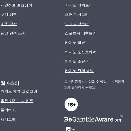
개인정보 보호정책
카지노 디렉토리
쿠키 정책
포커 디렉토리
이용 약관
빙고 디렉토리
광고 면책 조항
스포츠북 디렉토리
카지노 리뷰
카지노 소프트웨어
카지노 소유권
카지노 결제 방법
도박은 중독성이 있을 수 있습니다. 책임감
웹마스터
있게 플레이해 주세요.
카지노 제휴 프로그램
좋은 카지노 사이트
문의하기
사이트맵