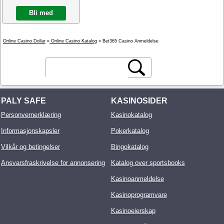
Bli med
Online Casino Dollar
»
Online Casino Katalog
» Bet365 Casino Anmeldelse
PALY SAFE
KASINOSIDER
Personvernerklæring
Kasinokatalog
Informasjonskapsler
Pokerkatalog
Vilkår og betingelser
Bingokatalog
Ansvarsfraskrivelse for annonsering
Katalog over sportsbooks
Kasinoanmeldelse
Kasinoprogramvare
Kasinoeierskap