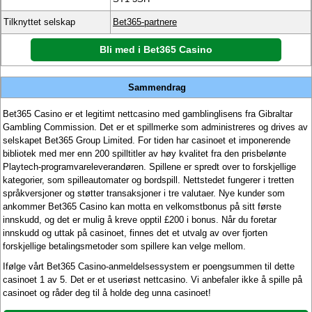
Tilknyttet selskap
Bet365-partnere
Bli med i Bet365 Casino
Sammendrag
Bet365 Casino er et legitimt nettcasino med gamblinglisens fra Gibraltar
Gambling Commission. Det er et spillmerke som administreres og drives av
selskapet Bet365 Group Limited. For tiden har casinoet et imponerende
bibliotek med mer enn 200 spilltitler av høy kvalitet fra den prisbelønte
Playtech-programvareleverandøren. Spillene er spredt over to forskjellige
kategorier, som spilleautomater og bordspill. Nettstedet fungerer i tretten
språkversjoner og støtter transaksjoner i tre valutaer. Nye kunder som
ankommer Bet365 Casino kan motta en velkomstbonus på sitt første
innskudd, og det er mulig å kreve opptil £200 i bonus. Når du foretar
innskudd og uttak på casinoet, finnes det et utvalg av over fjorten
forskjellige betalingsmetoder som spillere kan velge mellom.
Ifølge vårt Bet365 Casino-anmeldelsessystem er poengsummen til dette
casinoet 1 av 5. Det er et useriøst nettcasino. Vi anbefaler ikke å spille på
casinoet og råder deg til å holde deg unna casinoet!