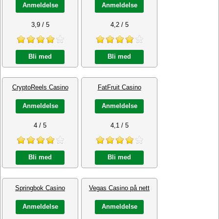
Anmeldelse
Anmeldelse
3,9 / 5
4,2 / 5
Bli med
Bli med
CryptoReels Casino
FatFruit Casino
Anmeldelse
Anmeldelse
4 / 5
4,1 / 5
Bli med
Bli med
Springbok Casino
Vegas Casino på nett
Anmeldelse
Anmeldelse