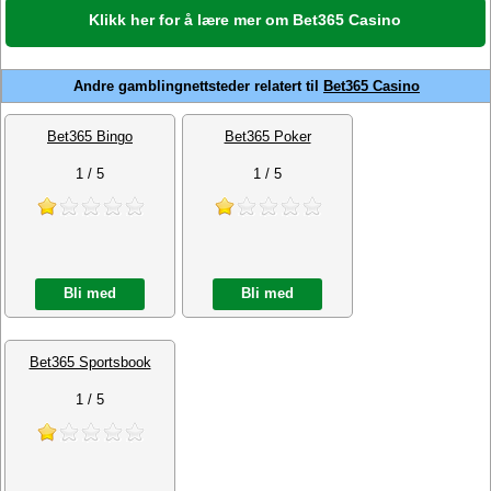
Klikk her for å lære mer om Bet365 Casino
Andre gamblingnettsteder relatert til
Bet365 Casino
Bet365 Bingo
Bet365 Poker
1 / 5
1 / 5
Bli med
Bli med
Bet365 Sportsbook
1 / 5