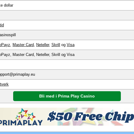
e dollar
tid
sinospill
oPayz
,
Master Card
,
Neteller
,
Skrill
og
Visa
oPayz, Master Card, Neteller, Skrill og Visa
upport@primaplay.eu
tverk
Bli med i Prima Play Casino