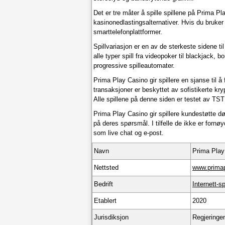
Det er tre måter å spille spillene på Prima Pl
kasinonedlastingsalternativer. Hvis du bruker
smarttelefonplattformer.
Spillvariasjon er en av de sterkeste sidene til
alle typer spill fra videopoker til blackjack, 
progressive spilleautomater.
Prima Play Casino gir spillere en sjanse til å
transaksjoner er beskyttet av sofistikerte kryp
Alle spillene på denne siden er testet av TST f
Prima Play Casino gir spillere kundestøtte dø
på deres spørsmål. I tilfelle de ikke er forn
som live chat og e-post.
Navn
Prima Play
Nettsted
www.primap
Bedrift
Internett-sp
Etablert
2020
Jurisdiksjon
Regjeringe