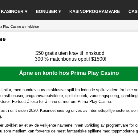
KASINOER
BONUSER
KASINOPROGRAMVARE
CAS
a Play Casino anmeldelse
se
$50 gratis uten krav til innskudd!
300 % matchbonus opptil $1500!
Åpne en konto hos Prima Play Casino
llmiljø, med hundrevis av eksklusive spill fra ledende spillutviklere fra hel
omstbonuser, programvareutviklere, spillbibliotek, vurderingspoeng, gamblingli
ktorer. Fortsett å lese for å finne ut mer om Prima Play Casino.
rt i drift siden 2020. Kasinoet eies og drives av internettspilltjenestene, so
g.
 utviklet av et av de velkjente navnene innen utvikling av programvare for o
du som medlem kan forvente de mest fantastiske spillene med toppmoderne gr