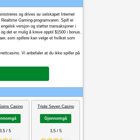
inistreres og drives av selskapet Internet
de Realtime Gaming-programvaren. Spill er
i engelsk versjon og støtter transaksjoner i
 det er mulig å kreve opptil $1500 i bonus.
taer, som spillere kan velge et hvilket som
ettcasino. Vi anbefaler at du ikke spiller på
pins Casino
Triple Seven Casino
ennomgå
Gjennomgå
3,5 / 5
3,5 / 5