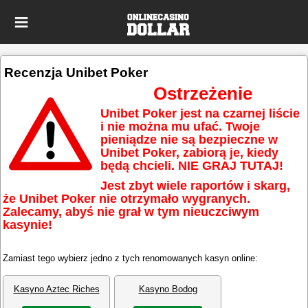
Recenzja Unibet Poker
Ostrzeżenie
Unibet Poker jest na czarnej liście
i nie można mu ufać. Twoje
pieniądze nie są bezpieczne w
Unibet Poker, zabiorą je, kiedy
będą chcieli. NIE GRAJ TUTAJ!
Jest zbyt wiele raportów i skarg,
że Unibet Poker nie otrzymało wygranych.
Zalecamy, abyś nie grał w tym nieuczciwym
kasynie!
Zamiast tego wybierz jedno z tych renomowanych kasyn online:
Kasyno Aztec Riches
Kasyno Bodog