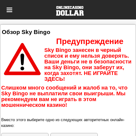
Обзор Sky Bingo
Предупреждение
Sky Bingo занесен в черный
список и ему нельзя доверять.
Ваши деньги не в безопасности
на Sky Bingo, они заберут их,
когда захотят. НЕ ИГРАЙТЕ
ЗДЕСЬ!
Слишком много сообщений и жалоб на то, что
Sky Bingo не выплатили свои выигрыши. Мы
рекомендуем вам не играть в этом
мошенническом казино!
Вместо этого выберите одно из следующих авторитетных онлайн-
казино: