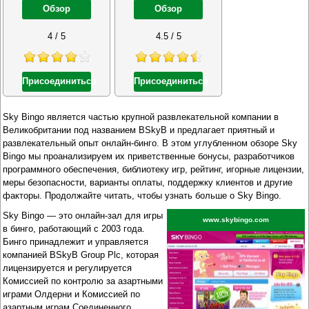
Обзор
Обзор
4 / 5
4.5 / 5
Присоединиться
Присоединиться
Sky Bingo является частью крупной развлекательной компании в
Великобритании под названием BSkyB и предлагает приятный и
развлекательный опыт онлайн-бинго. В этом углубленном обзоре Sky
Bingo мы проанализируем их приветственные бонусы, разработчиков
программного обеспечения, библиотеку игр, рейтинг, игорные лицензии,
меры безопасности, варианты оплаты, поддержку клиентов и другие
факторы. Продолжайте читать, чтобы узнать больше о Sky Bingo.
Sky Bingo — это онлайн-зал для игры
www.skybingo.com
в бинго, работающий с 2003 года.
Бинго принадлежит и управляется
компанией BSkyB Group Plc, которая
лицензируется и регулируется
Комиссией по контролю за азартными
играми Олдерни и Комиссией по
азартным играм Соединенного