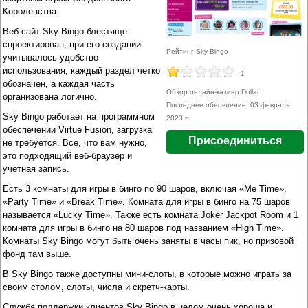
Королевства.
Веб-сайт Sky Bingo блестяще
спроектирован, при его создании
Рейтинг
Sky Bingo
учитывалось удобство
использования, каждый раздел четко
1
обозначен, а каждая часть
Обзор
онлайн-казино Dollar
организована логично.
Последнее обновление: 03 февраля
Sky Bingo работает на программном
2023 г.
обеспечении Virtue Fusion, загрузка
Присоединиться
не требуется. Все, что вам нужно,
это подходящий веб-браузер и
учетная запись.
Есть 3 комнаты для игры в бинго по 90 шаров, включая «Me Time»,
«Party Time» и «Break Time». Комната для игры в бинго на 75 шаров
называется «Lucky Time». Также есть комната Joker Jackpot Room и 1
комната для игры в бинго на 80 шаров под названием «High Time».
Комнаты Sky Bingo могут быть очень заняты в часы пик, но призовой
фонд там выше.
В Sky Bingo также доступны мини-слоты, в которые можно играть за
своим столом, слоты, числа и скретч-карты.
Служба поддержки клиентов Sky Bingo в целом очень хороша и