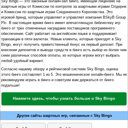
Sky Bingo — это законный онлайн-зал бинго, имеющий лицензию на
азартные игры от Комиссии по контролю за азартными играми Олдерни
и Комиссии по азартным играм Соединенного Королевства. Это
игровой бренд, которым управляет и управляет компания BSkyB Group
Plc. В настоящее время бинго имеет впечатляющую библиотеку игр
бинго от трех отмеченных наградами поставщиков программного
обеспечения. Сайт работает на английском языке и поддерживает
транзакции в пяти валютах. Новые клиенты, которые приходят в Sky
Bingo, могут получить приветственный бонус на первый депозит. При
внесении депозитов и выводе средств в бинго есть выбор из более чем
семи различных способов оплаты, из которых игроки могут выбрать
любой удобный вариант.
Согласно нашему обзору и рейтинговой системе Sky Bingo, оценка
этого бинго составляет 1 из 5. Это мошенническое онлайн-бинго. Мы не
рекомендуем играть в бинго и советуем вам держаться от бинго
подальше!
Нажмите здесь, чтобы узнать больше о Sky Bingo
Другие сайты азартных игр, связанные с Sky Bingo