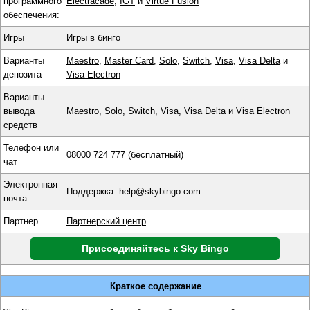
программного
Electracade
,
IGT
и
Virtue Fusion
обеспечения:
Игры
Игры в бинго
Варианты
Maestro
,
Master Card
,
Solo
,
Switch
,
Visa
,
Visa Delta
и
депозита
Visa Electron
Варианты
вывода
Maestro, Solo, Switch, Visa, Visa Delta и Visa Electron
средств
Телефон или
08000 724 777 (бесплатный)
чат
Электронная
Поддержка: help@skybingo.com
почта
Партнер
Партнерский центр
Присоединяйтесь к Sky Bingo
Краткое содержание