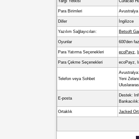
Yargı Yetkisi
Curacao H
Para Birimleri
Avustralya
Diller
İngilizce
Yazılım Sağlayıcıları:
Betsoft Ga
Oyunlar
600'den fa
Para Yatırma Seçenekleri
ecoPayz
,
I
Para Çekme Seçenekleri
ecoPayz, In
Avustralya
Telefon veya Sohbet
Yeni Zelan
Uluslararas
Destek: I
E-posta
Bankacılı
Ortaklık
Jacked Ort