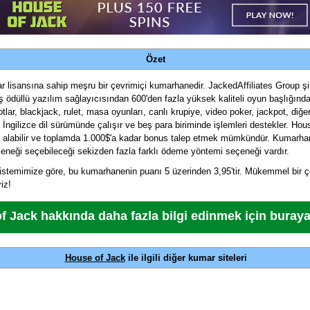
Özet
isansına sahip meşru bir çevrimiçi kumarhanedir. JackedAffiliates Group şirke
düllü yazılım sağlayıcısından 600'den fazla yüksek kaliteli oyun başlığından 
lotlar, blackjack, rulet, masa oyunları, canlı krupiye, video poker, jackpot, diğe
i İngilizce dil sürümünde çalışır ve beş para biriminde işlemleri destekler. Hou
ti alabilir ve toplamda 1.000$'a kadar bonus talep etmek mümkündür. Kumarha
eneği seçebileceği sekizden fazla farklı ödeme yöntemi seçeneği vardır.
stemimize göre, bu kumarhanenin puanı 5 üzerinden 3,95'tir. Mükemmel bir 
iz!
f Jack hakkında daha fazla bilgi edinmek için buraya 
House of Jack
ile ilgili diğer kumar siteleri