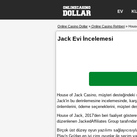
EV
K
Online Casino Dollar
»
Online Casino Rehberi
» House
Jack Evi İncelemesi
House of Jack Casino, müşteri desteğindeki mü
Jack'in bu derinlemesine incelemesinde, karşı
önlemlerini, ödeme seçeneklerini, müşteri de
House of Jack, 2017'den beri faaliyet göster
düzenlenen JackedAffiliates Group tarafından
Birçok üst düzey oyun yazılımı sağlayıcısıy
Play'n Go'dan en iyi cins oyunlar ile seçim y