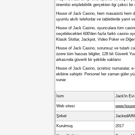
önemlisi erişilebilirlik gerçekten ilgi çekici b
House of Jack Casino, hem masaüstü hem de m
uyumlu akıllı telefonlar ve tabletlerde yanıt
House of Jack Casino, oyunculara tüm casino 
seçebilecekleri 600'den fazla farklı casino o
Klasik Slotlar, Jackpot, Video Poker ve Diğer
House of Jack Casino, sorunsuz ve tutarlı cas
üzere tüm hassas bilgiler, 128 bit Güvenli Yuv
arkasında güvenli bir şekilde saklanır.
House of Jack Casino, ücretsiz numaralar, e-
ekibine sahiptir. Personel her zaman güler y
sunar.
İsim
Jack'in Evi
Web sitesi
www.house
Şirket
JackedAffi
Kurulmuş
2017