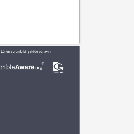
. Lütfen sorumlu bir şekilde oynayın.