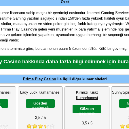
Özet
r lisansına sahip meşru bir çevrimiçi casinodur. Internet Gaming Services şir
altime Gaming yazılım sağlayıcısından 150'den fazla yüksek kaliteli oyun baş
 slotlar, masa oyunları ve video poker gibi beş farklı kategoriye yayılmıştır. W
. Prima Play Casino'ya gelen yeni müşteriler ilk para yatırma işleminde hoş ge
 ve çekme işlemleri yaparken, oyuncuların uygun herhangi bir seçeneği seçeb
neği vardır.
e sistemimize göre, bu casinonun puanı 5 üzerinden 3'tür. Kötü bir çevrimiçi
y Casino hakkında daha fazla bilgi edinmek için buray
Prima Play Casino
ile ilgili diğer kumar siteleri
hanesi
Lady Luck Kumarhanesi
Kırmızı Kiraz
SunnySpi
Kumarhanesi
n
Gözden
G
k
geçirmek
g
Gözden
geçirmek
3,5 / 5
3,5 / 5