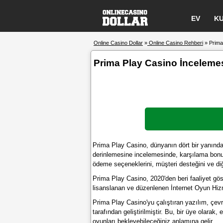
EV
K
Online Casino Dollar
»
Online Casino Rehberi
» Prima
Prima Play Casino İnceleme
Prima Play Casino, dünyanın dört bir yanından
derinlemesine incelemesinde, karşılama bonusla
ödeme seçeneklerini, müşteri desteğini ve di
Prima Play Casino, 2020'den beri faaliyet g
lisanslanan ve düzenlenen İnternet Oyun Hizme
Prima Play Casino'yu çalıştıran yazılım, çev
tarafından geliştirilmiştir. Bu, bir üye olarak,
oyunları bekleyebileceğiniz anlamına gelir.