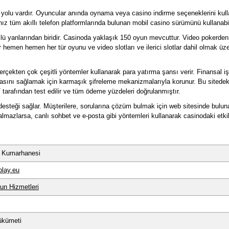
yolu vardır. Oyuncular anında oynama veya casino indirme seçeneklerini kul
ız tüm akıllı telefon platformlarında bulunan mobil casino sürümünü kullanabil
çlü yanlarından biridir. Casinoda yaklaşık 150 oyun mevcuttur. Video pokerden
hemen hemen her tür oyunu ve video slotları ve ilerici slotlar dahil olmak üz
çekten çok çeşitli yöntemler kullanarak para yatırma şansı verir. Finansal iş
masını sağlamak için karmaşık şifreleme mekanizmalarıyla korunur. Bu sitede
tarafından test edilir ve tüm ödeme yüzdeleri doğrulanmıştır.
desteği sağlar. Müşterilere, sorularına çözüm bulmak için web sitesinde bul
lmazlarsa, canlı sohbet ve e-posta gibi yöntemleri kullanarak casinodaki etkil
y Kumarhanesi
lay.eu
un Hizmetleri
ükümeti