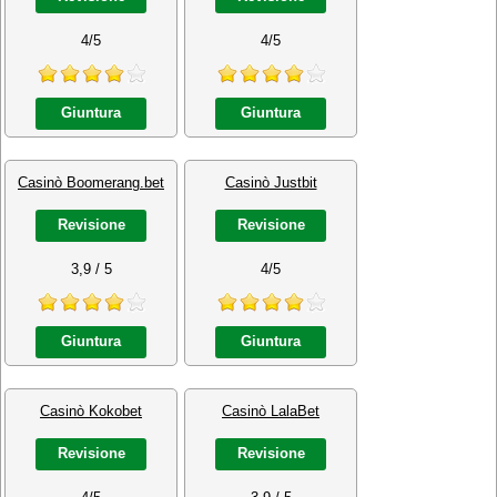
4/5
4/5
Giuntura
Giuntura
Casinò Boomerang.bet
Casinò Justbit
Revisione
Revisione
3,9 / 5
4/5
Giuntura
Giuntura
Casinò Kokobet
Casinò LalaBet
Revisione
Revisione