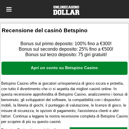
Recensione del casinò Betspino
Bonus sul primo deposito: 100% fino a €300!
Bonus sul secondo deposito: 25% fino a €500!
Bonus sul terzo deposito: 75 giri gratuiti!
Apri un conto su Betspino Casino
Betspino Casino offre ai giocatori un'esperienza di gioco sicura e protetta,
con tutto il divertimento che ci si aspetta dai migliori casinò online. In
questa recensione approfondita di Betspino Casino, analizzeremo i bonus di
benvenuto, gli sviluppatori del software, la compatibilità con i dispositivi
mobili, la libreria di giochi, il punteggio di valutazione, le licenze di gioco, le
misure di sicurezza, le opzioni di pagamento, l'assistenza clienti e altri
fattori. Continua a leggere la nostra recensione completa di Betspino Casino
per scoprire di più su questo casinò.