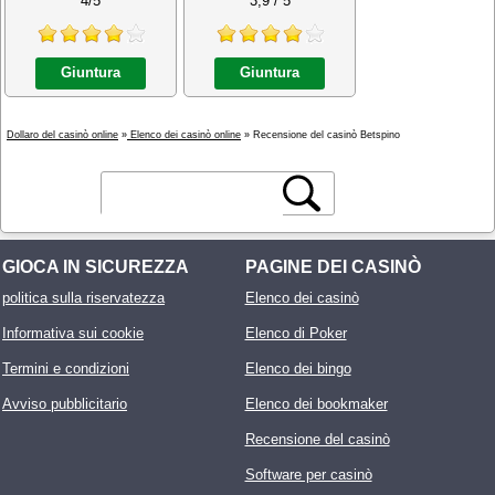
4/5
3,9 / 5
Giuntura
Giuntura
Dollaro del casinò online
»
Elenco dei casinò online
» Recensione del casinò Betspino
GIOCA IN SICUREZZA
PAGINE DEI CASINÒ
politica sulla riservatezza
Elenco dei casinò
Informativa sui cookie
Elenco di Poker
Termini e condizioni
Elenco dei bingo
Avviso pubblicitario
Elenco dei bookmaker
Recensione del casinò
Software per casinò