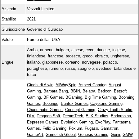
Azienda
Vezzali Limited
Stabilito
2021
Giurisdizione
Governo di Curacao
Valute
Euro e dollari USA
Arabo, armeno, bulgaro, cinese, ceco, danese, inglese,
finlandese, francese, tedesco, greco, ebraico, ungherese,
Lingue
italiano, giapponese, coreano, norvegese, polacco,
portoghese, rumeno, russo, spagnolo, svedese, tailandese e
turco
Giochi
di
Aiwin
,
AllWaySpin
,
Aspect
Gaming
,
August
Gaming
, Barbara
Bang
,
BBIN
,
Belatra
,
Betixon
, Betsoft
Gaming
,
BF Games
,
BGaming
,
Big Time Gaming
,
Booming
Games
,
Booongo
,
Bunfox Games
,
Cayetano Gaming
,
Charismatic Games
,
Concept Gaming
,
Crazy Tooth Studio
,
DLV
,
Dragoon Soft
,
DreamTech
,
ELK Studios
,
Endorphina
,
Espresso Games
,
Evolution Gaming
,
EvoPlay
,
Fantasma
Games
,
Felix Gaming
,
Foxium
,
Fugaso
,
Gamatron
,
GameArt
,
Gamefish Global
,
Genesis Gaming
,
Genii
,
GMW
,