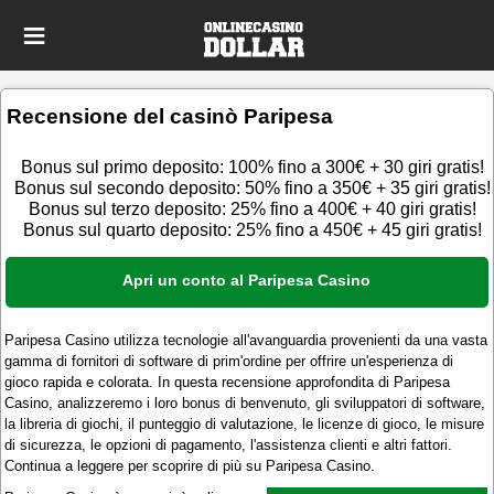
Recensione del casinò Paripesa
Bonus sul primo deposito: 100% fino a 300€ + 30 giri gratis!
Bonus sul secondo deposito: 50% fino a 350€ + 35 giri gratis!
Bonus sul terzo deposito: 25% fino a 400€ + 40 giri gratis!
Bonus sul quarto deposito: 25% fino a 450€ + 45 giri gratis!
Apri un conto al Paripesa Casino
Paripesa Casino utilizza tecnologie all'avanguardia provenienti da una vasta
gamma di fornitori di software di prim'ordine per offrire un'esperienza di
gioco rapida e colorata. In questa recensione approfondita di Paripesa
Casino, analizzeremo i loro bonus di benvenuto, gli sviluppatori di software,
la libreria di giochi, il punteggio di valutazione, le licenze di gioco, le misure
di sicurezza, le opzioni di pagamento, l'assistenza clienti e altri fattori.
Continua a leggere per scoprire di più su Paripesa Casino.