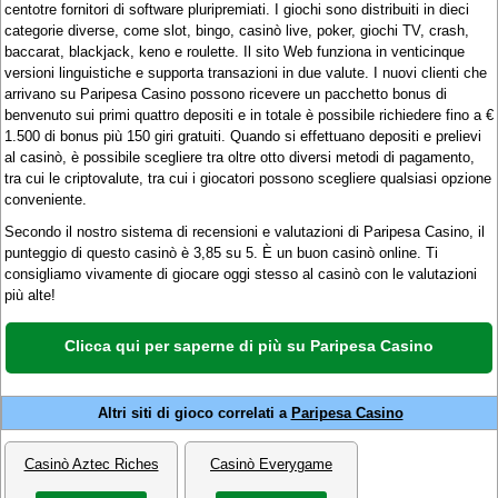
centotre fornitori di software pluripremiati. I giochi sono distribuiti in dieci
categorie diverse, come slot, bingo, casinò live, poker, giochi TV, crash,
baccarat, blackjack, keno e roulette. Il sito Web funziona in venticinque
versioni linguistiche e supporta transazioni in due valute. I nuovi clienti che
arrivano su Paripesa Casino possono ricevere un pacchetto bonus di
benvenuto sui primi quattro depositi e in totale è possibile richiedere fino a €
1.500 di bonus più 150 giri gratuiti. Quando si effettuano depositi e prelievi
al casinò, è possibile scegliere tra oltre otto diversi metodi di pagamento,
tra cui le criptovalute, tra cui i giocatori possono scegliere qualsiasi opzione
conveniente.
Secondo il nostro sistema di recensioni e valutazioni di Paripesa Casino, il
punteggio di questo casinò è 3,85 su 5. È un buon casinò online. Ti
consigliamo vivamente di giocare oggi stesso al casinò con le valutazioni
più alte!
Clicca qui per saperne di più su Paripesa Casino
Altri siti di gioco correlati a
Paripesa Casino
Casinò Aztec Riches
Casinò Everygame